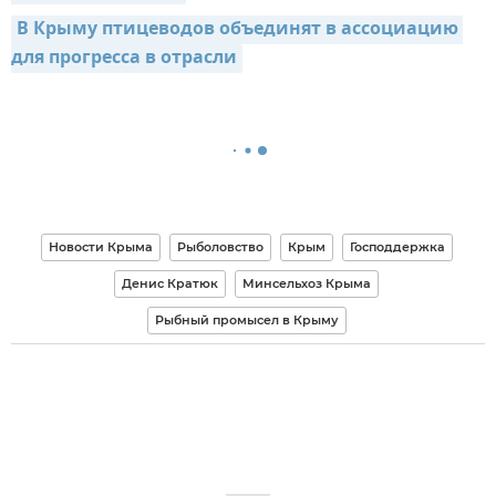
В Крыму птицеводов объединят в ассоциацию 
для прогресса в отрасли
Новости Крыма
Рыболовство
Крым
Господдержка
Денис Кратюк
Минсельхоз Крыма
Рыбный промысел в Крыму