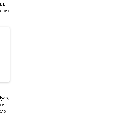
. В
печит
Нуар,
угие
оло