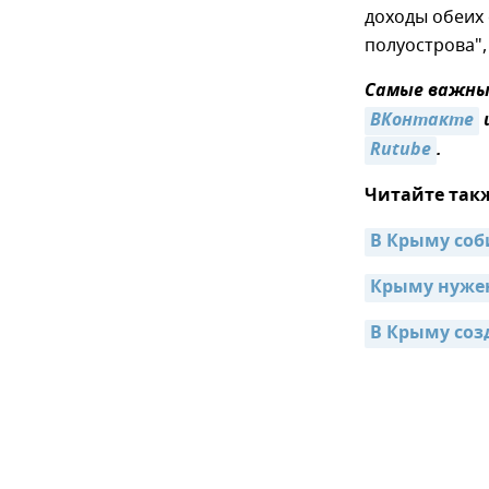
доходы обеих
полуострова",
Самые важные
ВКонтакте
Rutube
.
Читайте так
В Крыму со
Крыму нужен
В Крыму соз