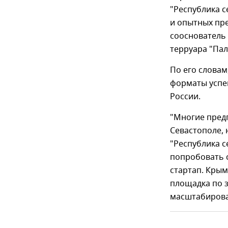
"Республика с
и опытных пр
сооснователь
терруара "Пал
По его словам
форматы успеш
России.
"Многие пред
Севастополе, 
"Республика с
попробовать с
стартап. Крым
площадка по з
масштабироват