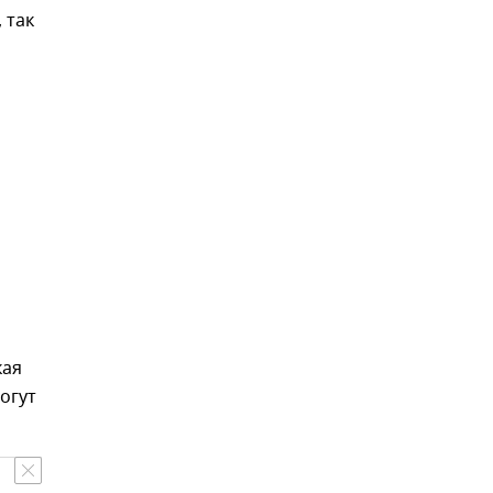
 так
кая
огут