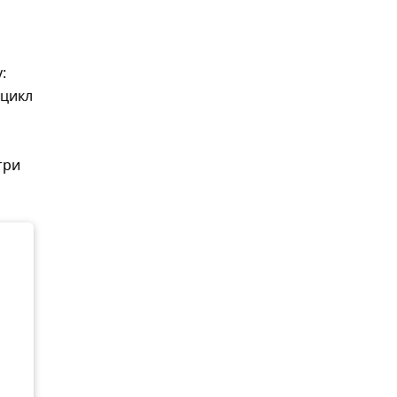
:
 цикл
три