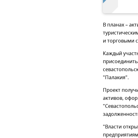
В планах – ак
туристически
и торговыми с
Каждый участ
присоединить
севастопольск
"Палакия".
Проект получ
активов, офо
"Севастополь
задолженности
"Власти откры
предприятиям.