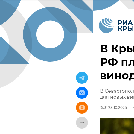
В Кры
РФ пл
винод
В Севастопол
для новых в
15:31 28.10.2025