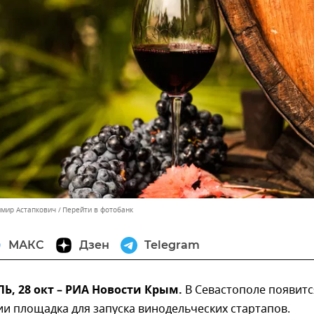
имир Астапкович
Перейти в фотобанк
МАКС
Дзен
Telegram
, 28 окт – РИА Новости Крым.
В Севастополе появитс
ии площадка для запуска винодельческих стартапов.