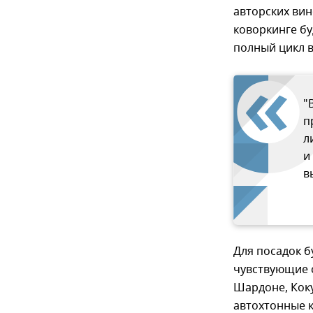
авторских вин
коворкинге бу
полный цикл 
"
п
л
и
в
Для посадок б
чувствующие с
Шардоне, Коку
автохтонные к