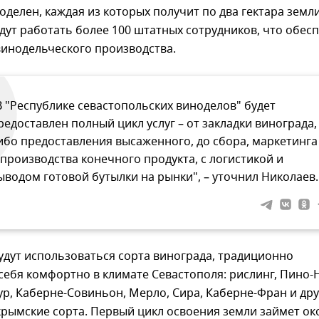
оделен, каждая из которых получит по два гектара земли
дут работать более 100 штатных сотрудников, что обес
винодельческого производства.
В "Республике севастопольских виноделов" будет
редоставлен полный цикл услуг – от закладки винограда,
ибо предоставления высаженного, до сбора, маркетинга
 производства конечного продукта, с логистикой и
ыводом готовой бутылки на рынки", – уточнил Николаев.
удут использоваться сорта винограда, традиционно
ебя комфортно в климате Севастополя: рислинг, Пино-
р, Каберне-Совиньон, Мерло, Сира, Каберне-Фран и др
рымские сорта. Первый цикл освоения земли займет ок