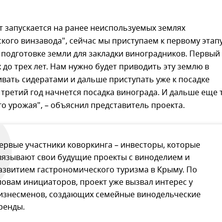
кт запускается на ранее неиспользуемых землях
кого винзавода", сейчас мы приступаем к первому этапу
подготовке земли для закладки виноградников. Первый
х до трех лет. Нам нужно будет приводить эту землю в
ивать сидератами и дальше приступать уже к посадке
 третий год начнется посадка винограда. И дальше еще 
го урожая", – объяснил представитель проекта.
ервые участники коворкинга – инвесторы, которые
вязывают свои будущие проекты с виноделием и
азвитием гастрономического туризма в Крыму. По
ловам инициаторов, проект уже вызвал интерес у
изнесменов, создающих семейные винодельческие
ренды.