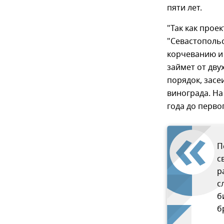
пяти лет.
"Так как прое
"Севастопольс
корчеванию и 
займет от дву
порядок, засе
винограда. На
года до перво
П
с
р
с
б
б