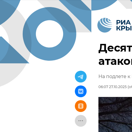
Десят
атако
На подлете к
06:07 27.10.2025
(о