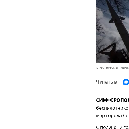
© РИА Новости . Миха
Читать в
СИМФЕРОПОЛЬ
беспилотников
мэр города Се
С полуночи гр