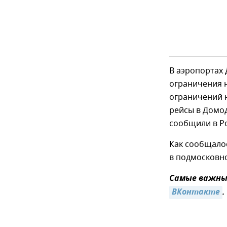
В аэропортах 
ограничения н
ограничений 
рейсы в Домод
сообщили в Р
Как сообщалос
в подмосковно
Самые важные
ВКонтакте
.