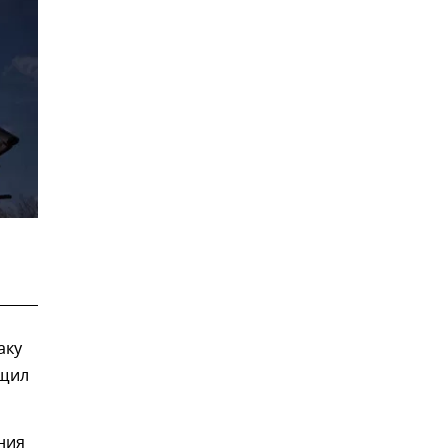
аку
бщил
ния