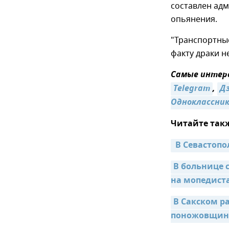
составлен адм
опьянения.
"Транспортные
факту драки н
Самые интере
Telegram
,
Д
Одноклассни
Читайте так
 В Севасто
В больнице 
на мопедист
В Сакском р
поножовщин