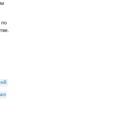
ии
 по
тве.
ной
ал 