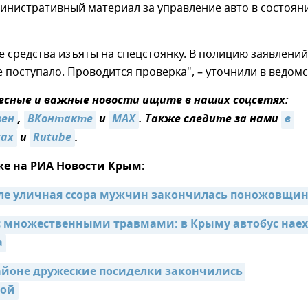
инистративный материал за управление авто в состоян
 средства изъяты на спецстоянку. В полицию заявлений
е поступало. Проводится проверка", – уточнили в ведомс
сные и важные новости ищите в наших соцсетях:
зен
,
ВКонтакте
и
MAX
. Также следите за нами
в 
ках
и
Rutube
.
же на РИА Новости Крым:
поле уличная ссора мужчин закончилась поножовщи
с множественными травмами: в Крыму автобус наех
а
айоне дружеские посиделки закончились 
ой