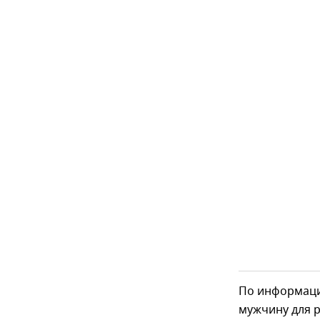
По информаци
мужчину для р