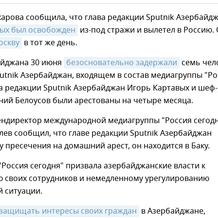
харова сообщила, что глава редакции Sputnik Азербайд
вых был освобожден
из-под стражи и вылетел в Россию.
оскву
в тот же день.
айджана 30 июня
безосновательно задержали
семь чел
putnik Азербайджан, входящем в состав медиагруппы "Ро
ва редакции Sputnik Азербайджан Игорь Картавых и шеф-
ний Белоусов были арестованы на четыре месяца.
ндиректор международной медиагруппы "Россия сегод
ев сообщил, что главе редакции Sputnik Азербайджан
 пресечения на домашний арест, он находится в Баку.
Россия сегодня" призвала азербайджанские власти к
 своих сотрудников и немедленному урегулированию
 ситуации.
 защищать интересы своих граждан
в Азербайджане,