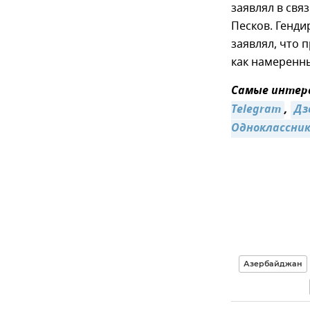
заявлял в свя
Песков. Генди
заявлял, что 
как намеренн
Самые интере
Telegram
,
Дз
Одноклассни
Азербайджан