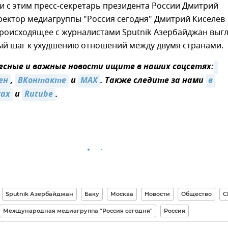
зи с этим пресс-секретарь президента России Дмитрий
ректор медиагруппы "Россия сегодня" Дмитрий Киселев
происходящее с журналистами Sputnik Азербайджан выг
ый шаг к ухудшению отношений между двумя странами.
сные и важные новости ищите в наших соцсетях:
ен
,
ВКонтакте
и
MAX
. Также следите за нами
в 
ках
и
Rutube
.
Sputnik Азербайджан
Баку
Москва
Новости
Общество
С
Международная медиагруппа "Россия сегодня"
Россия