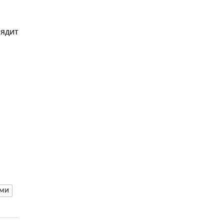
лядит
МИ