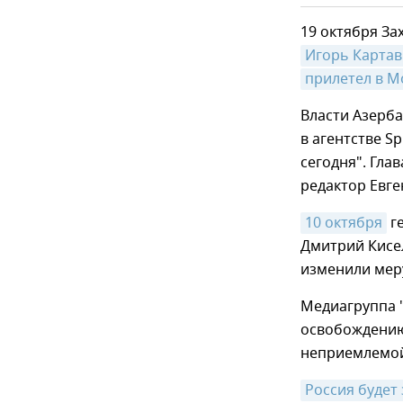
19 октября За
Игорь Карта
прилетел в М
Власти Азерб
в агентстве S
сегодня". Гла
редактор Евге
10 октября
ге
Дмитрий Кисел
изменили меру
Медиагруппа "
освобождению
неприемлемой
Россия будет