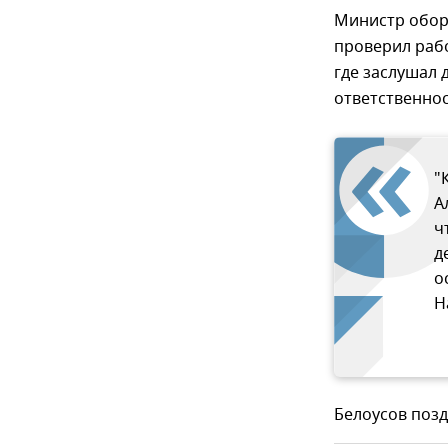
Министр обор
проверил рабо
где заслушал 
ответственнос
"
А
ч
д
о
Н
Белоусов поз