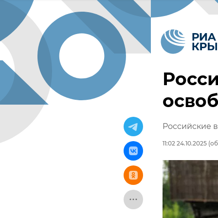
Росси
осво
Российские 
11:02 24.10.2025
(об