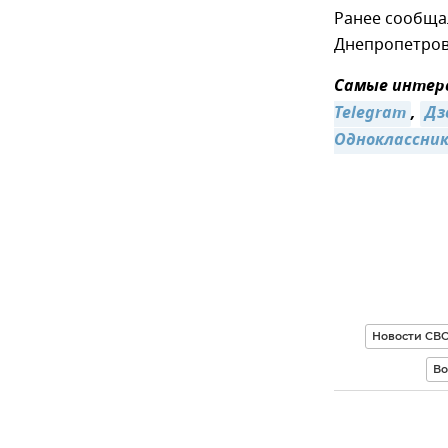
Ранее сообща
Днепропетровс
Самые интере
Telegram
,
Дз
Одноклассни
Новости СВ
Во