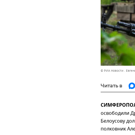
© РИА Новости . Евген
Читать в
СИМФЕРОПОЛЬ
освободили Д
Белоусову до
полковник Ал