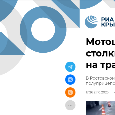
Мотоц
столк
на тр
В Ростовской
полуприцепо
17:26 21.10.2025