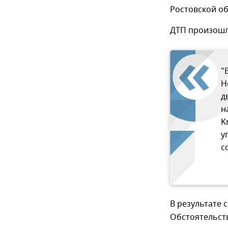
Ростовской об
ДТП произошло
"
H
д
н
K
у
с
В результате 
Обстоятельств