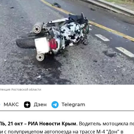
спекция Ростовской области
МАКС
Дзен
Telegram
, 21 окт – РИА Новости Крым.
Водитель мотоцикла п
и с полуприцепом автопоезда на трассе М-4 "Дон" в