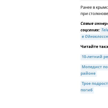
Ранее в крым
при столкнове
Самые интер
соцсетях:
Tel
в Однокласс
Читайте так
10-летний р
Мопедист по
районе
Трое подрос
погиб