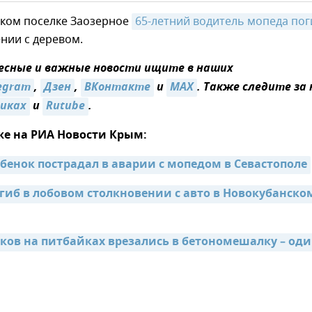
ском поселке Заозерное
65-летний водитель мопеда пог
нии с деревом.
есные и важные новости ищите в наших
egram
,
Дзен
,
ВКонтакте
и
MAX
. Также следите за
никах
и
Rutube
.
же на РИА Новости Крым:
ебенок пострадал в аварии с мопедом в Севастополе
гиб в лобовом столкновении с авто в Новокубанском
тков на питбайках врезались в бетономешалку – оди