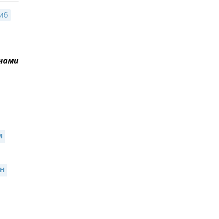
иб
 нами
 
н 