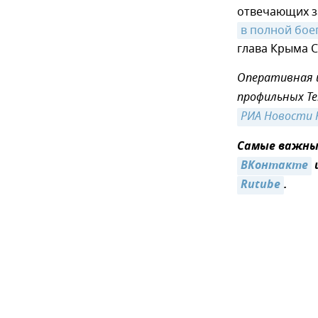
отвечающих за
в полной бое
глава Крыма С
Оперативная 
профильных Te
РИА Новости 
Самые важные
ВКонтакте
Rutube
.