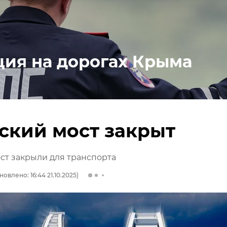
ция на дорогах Крыма
ский мост закрыт
ст закрыли для транспорта
новлено: 16:44 21.10.2025)