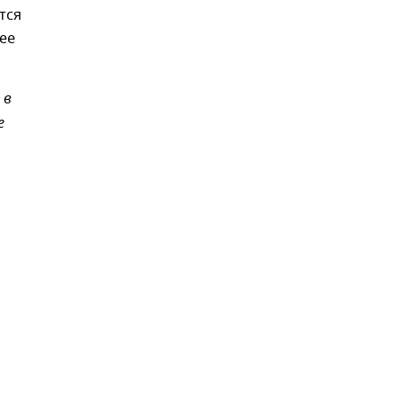
тся
ее
 в
е
,