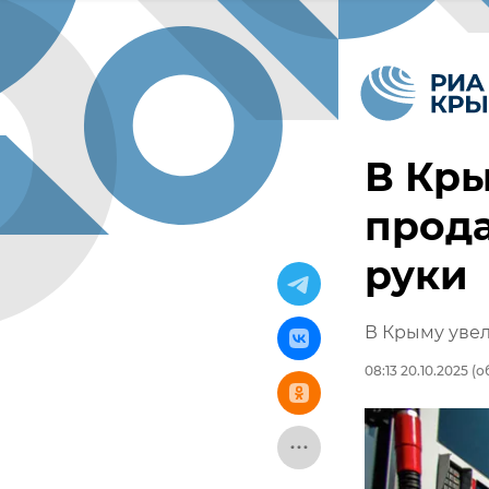
В Кр
прода
руки
В Крыму увел
08:13 20.10.2025
(об