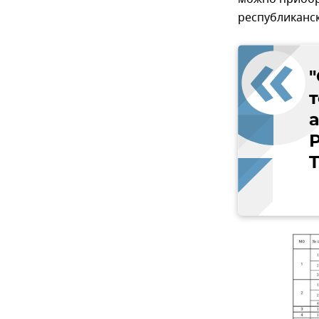
республиканс
T