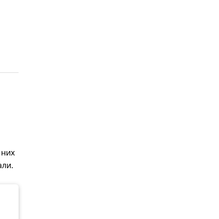
 них
али.