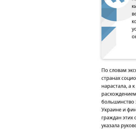
к
в
к
у
о
По словам экс
странах социо
нарастала, а 
расхождением 
большинство 
Украине и фи
граждан этих
указала руко