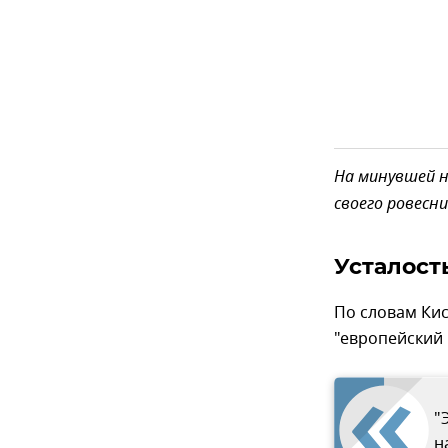
На минувшей н
своего ровесни
Усталост
По словам Кис
"европейский 
"
н