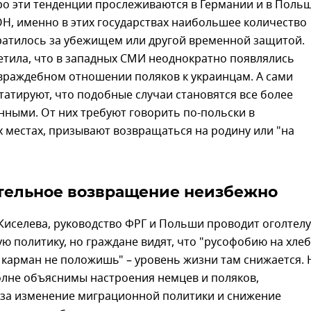
о эти тенденции прослеживаются в Германии и в Польш
Н, именно в этих государствах наибольшее количество
ратилось за убежищем или другой временной защитой.
етила, что в западных СМИ неоднократно появлялись
враждебном отношении поляков к украинцам. А сами
атируют, что подобные случаи становятся все более
ными. От них требуют говорить по-польски в
 местах, призывают возвращаться на родину или "на
тельное возвращение неизбежно
Киселева, руководство ФРГ и Польши проводит оголтел
ю политику, но граждане видят, что "русофобию на хлеб
карман не положишь" – уровень жизни там снижается. 
олне объяснимы настроения немцев и поляков,
за изменение миграционной политики и снижение