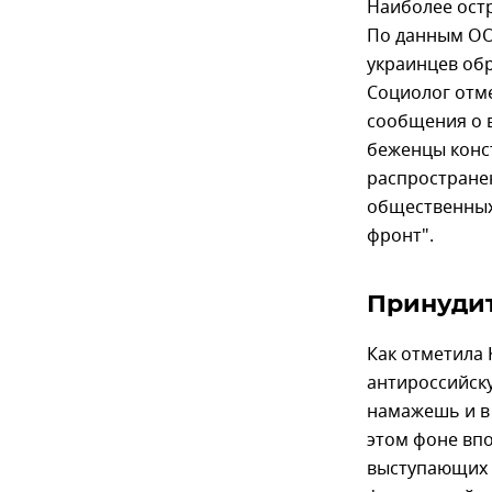
Наиболее остр
По данным ОО
украинцев об
Социолог отм
сообщения о 
беженцы конст
распространен
общественных
фронт".
Принуди
Как отметила 
антироссийску
намажешь и в 
этом фоне вп
выступающих 