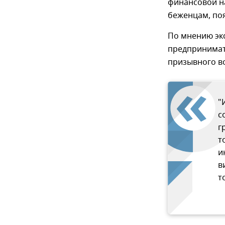
финансовой н
беженцам, поя
По мнению эк
предпринимат
призывного во
"
с
г
т
и
в
т