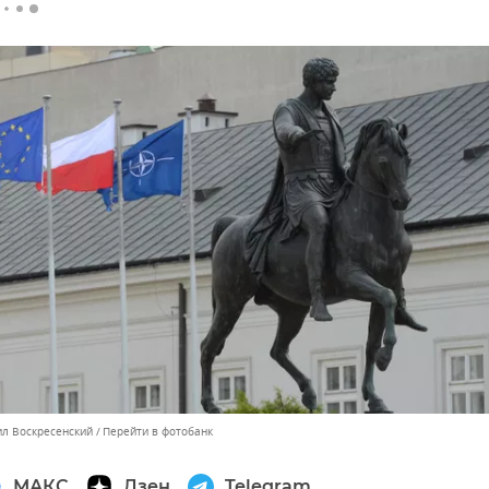
ил Воскресенский
Перейти в фотобанк
МАКС
Дзен
Telegram