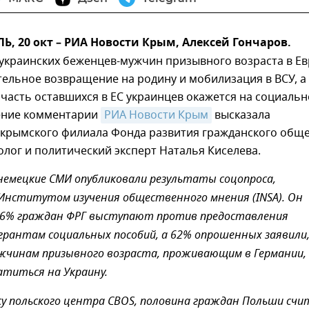
 20 окт – РИА Новости Крым, Алексей Гончаров.
украинских беженцев-мужчин призывного возраста в Е
ельное возвращение на родину и мобилизация в ВСУ, а
часть оставшихся в ЕС украинцев окажется на социаль
нение комментарии
РИА Новости Крым
высказала
 крымского филиала Фонда развития гражданского общ
олог и политический эксперт Наталья Киселева.
 немецкие СМИ опубликовали результаты соцопроса,
Институтом изучения общественного мнения (INSA). Он
 66% граждан ФРГ выступают против предоставления
грантам социальных пособий, а 62% опрошенных заявили
жчинам призывного возраста, проживающим в Германии,
атиться на Украину.
су польского центра CBOS, половина граждан Польши сч