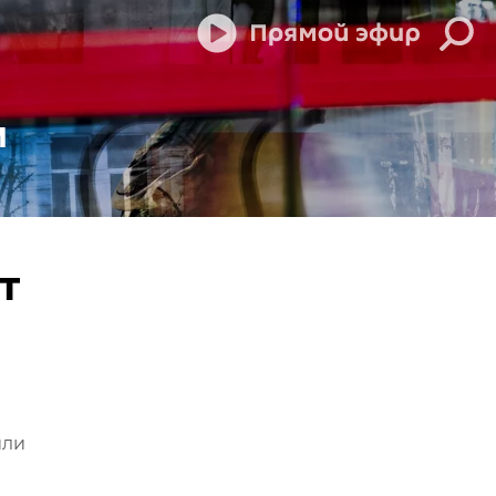
м
т
или