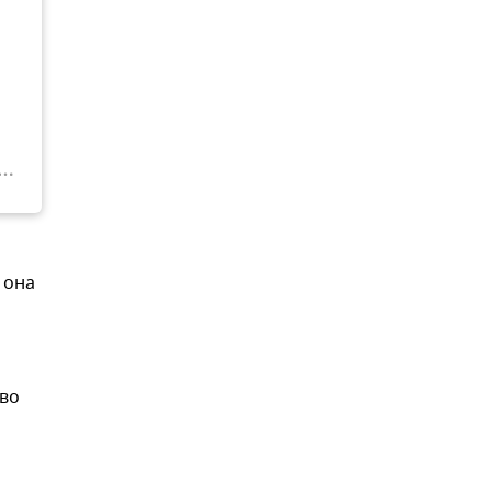
 она
тво