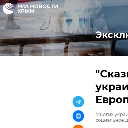
Экскл
"Сказ
украи
Евро
Многих украи
социальное д