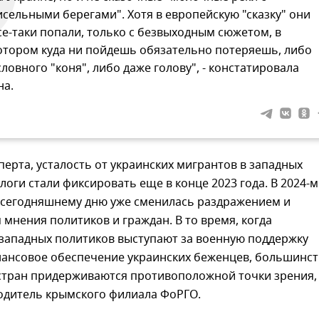
исельными берегами". Хотя в европейскую "сказку" они
се-таки попали, только с безвыходным сюжетом, в
отором куда ни пойдешь обязательно потеряешь, либо
словного "коня", либо даже голову", - констатировала
на.
перта, усталость от украинских мигрантов в западных
логи стали фиксировать еще в конце 2023 года. В 2024-м
к сегодняшнему дню уже сменилась раздражением и
мнения политиков и граждан. В то время, когда
западных политиков выступают за военную поддержку
нансовое обеспечение украинских беженцев, большинс
 стран придерживаются противоположной точки зрения,
водитель крымского филиала ФоРГО.