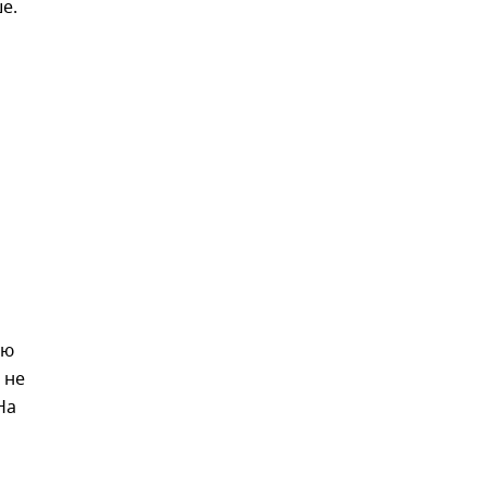
е.
ую
 не
На