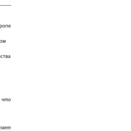
вропе
ном
ества
, что
итает