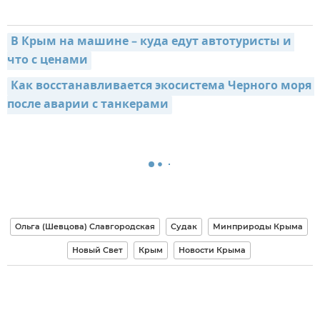
В Крым на машине – куда едут автотуристы и 
что с ценами
Как восстанавливается экосистема Черного моря 
после аварии с танкерами
Ольга (Шевцова) Славгородская
Судак
Минприроды Крыма
Новый Свет
Крым
Новости Крыма