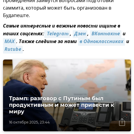
промедления займутся вопросами подготовки
саммита, который может быть организован в
Будапеште.
Самые интересные и важные новости ищите в
наших соцсетях:
 Telegram
,
Дзен
,
ВКонтакте
и
MAX
. Также следите за нами
в Одноклассниках
и
Rutube
.
Трамп: разговор с Путиным был
продуктивным и может привести к
миру
16 октября 2025, 23:44