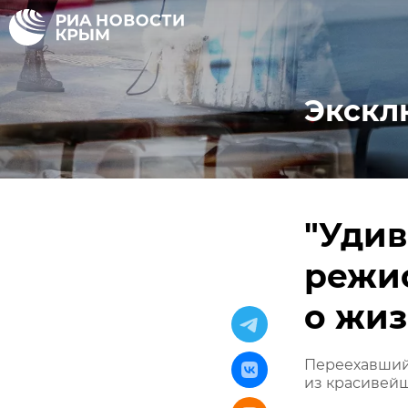
Экскл
"Удив
режис
о жиз
Переехавший
из красивей