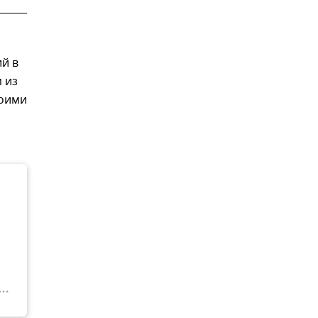
й в
 из
воими
с