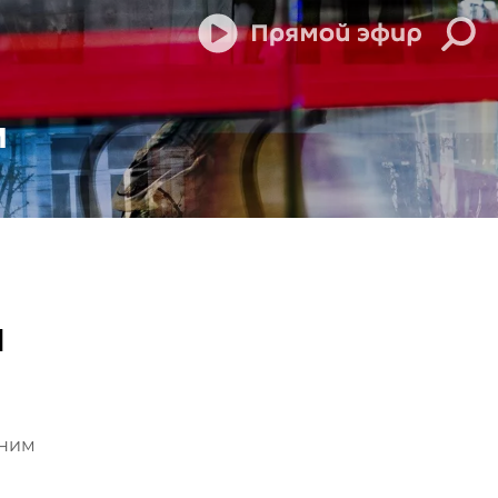
м
л
дним