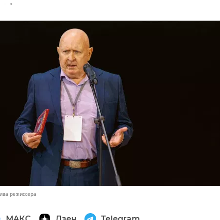
хива режиссера
МАКС
Дзен
Telegram