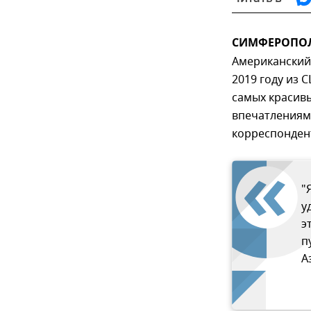
СИМФЕРОПОЛЬ,
Американский
2019 году из 
самых красивы
впечатлениям
корреспонде
"
у
э
п
А