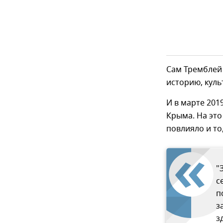
Сам Тремблей 
историю, культ
И в марте 201
Крыма. На это
повлияло и то
"
с
п
з
з