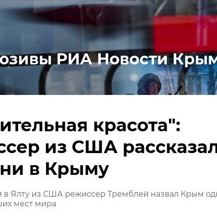
юзивы РИА Новости Кры
ительная красота":
сер из США рассказа
ни в Крыму
 в Ялту из США режиссер Тремблей назвал Крым о
ших мест мира