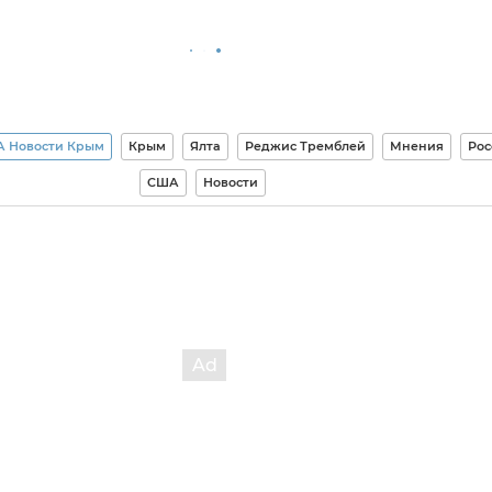
А Новости Крым
Крым
Ялта
Реджис Тремблей
Мнения
Рос
США
Новости