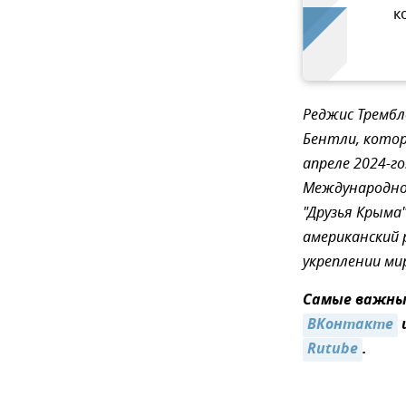
к
Реджис Трембл
Бентли, которы
апреле 2024-го
Международной
"Друзья Крыма
американский 
укреплении мир
Самые важные
ВКонтакте
Rutube
.