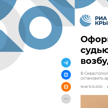
Офор
судью
возбу
В Севастопо
остановить 
16:48 15.10.2025