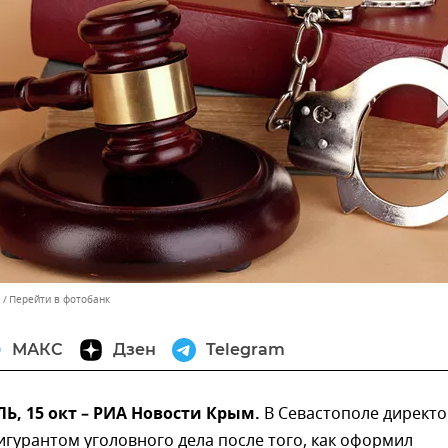
Перейти в фотобанк
МАКС
Дзен
Telegram
, 15 окт – РИА Новости Крым.
В Севастополе директ
гурантом уголовного дела после того, как оформил