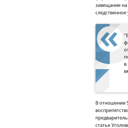
завещание на 
следственное 
"
ф
о
п
в
в
В отношении 5
воспрепятств
предваритель
статье Уголов