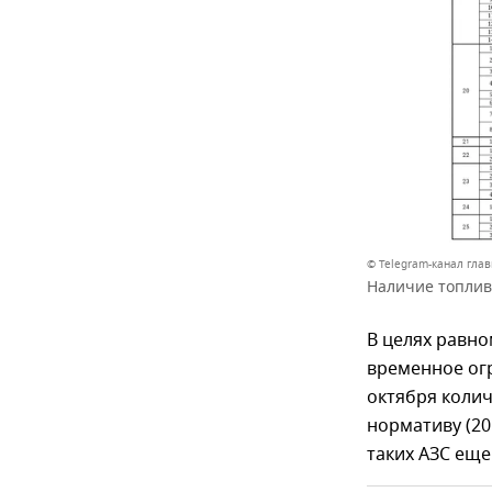
© Telegram-канал гла
Наличие топлив
В целях равно
временное ог
октября коли
нормативу (20 
таких АЗС еще