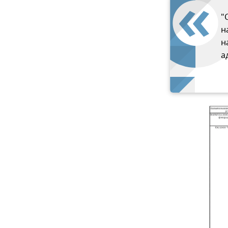
"
н
н
а