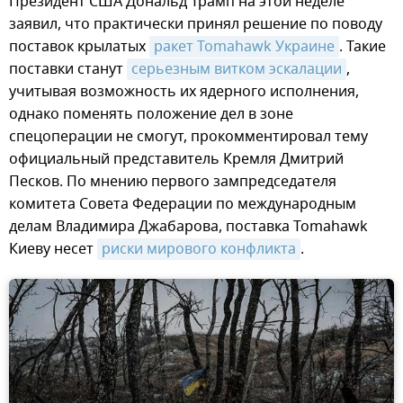
Президент США Дональд Трамп на этой неделе
заявил, что практически принял решение по поводу
поставок крылатых
ракет Tomahawk Украине
. Такие
поставки станут
серьезным витком эскалации
,
учитывая возможность их ядерного исполнения,
однако поменять положение дел в зоне
спецоперации не смогут, прокомментировал тему
официальный представитель Кремля Дмитрий
Песков. По мнению первого зампредседателя
комитета Совета Федерации по международным
делам Владимира Джабарова, поставка Tomahawk
Киеву несет
риски мирового конфликта
.