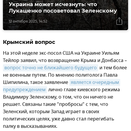
Украина может исчезнуть: что
Лукашенко посоветовал Зеленскому
12 октября 2025, 14:52
Крымский вопрос
На этой неделе экс-посол США на Украине Уильям
Тейлор заявил, что возвращение Крыма и Донбасса –
вопрос точно не ближайшего будущего
и тем более
не военным путем. По мнению политолога Павла
Шипилина, такое заявление
является очередным 
предупреждением
лично главе киевского режима
Владимиру Зеленскому, о том, что он ничего не
решает. Связаны такие "пробросы" с тем, что
Зеленский, которым Запад играет в своих
политических целях, уже давно стал перегибать
палку в высказываниях.