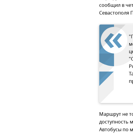
сообщил в че
Севастополя П
"
м
ц
"
Р
Т
п
Маршрут не то
доступность 
Автобусы по м