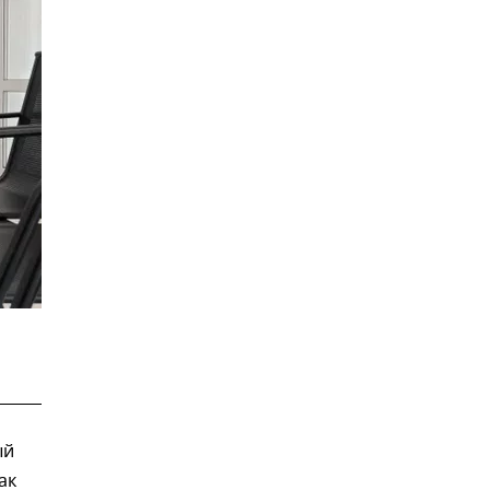
ый
ак