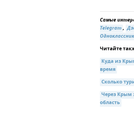
Самые интере
Telegram
,
Дз
Одноклассни
Читайте так
Куда из Кры
время
Сколько тур
Через Крым 
область