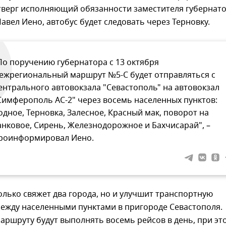
тверг исполняющий обязанности заместителя губернат
авел Иено, автобус будет следовать через Терновку.
По поручению губернатора с 13 октября
ежрегиональный маршрут №5-С будет отправляться с
ентрального автовокзала "Севастополь" на автовокзал
Симферополь АС-2" через восемь населенных пунктов:
одное, Терновка, Залесное, Красный мак, поворот на
анковое, Сирень, Железнодорожное и Бахчисарай", –
роинформировал Иено.
лько свяжет два города, но и улучшит транспортную
между населенными пунктами в пригороде Севастополя.
аршруту будут выполнять восемь рейсов в день, при эт