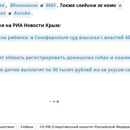
ен
,
ВКонтакте
и
MAX
. Также следите за нами
в 
ках
и
Rutube
.
же на РИА Новости Крым:
ла ребенка: в Симферополе суд взыскал с властей 45
ят обязать регистрировать домашних собак и коше
 детям выплатят по 30 тысяч рублей из-за укусов с
шествия
Собаки
СК РФ (Следственный комитет Российской Федера