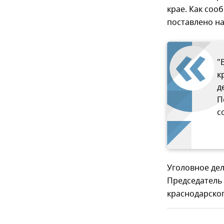
крае. Как со
поставлено на
"
к
д
П
с
Уголовное дел
Председатель
краснодарског