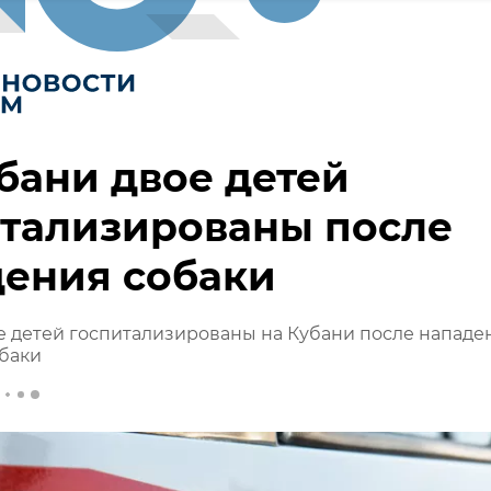
бани двое детей
итализированы после
дения собаки
е детей госпитализированы на Кубани после нападе
баки