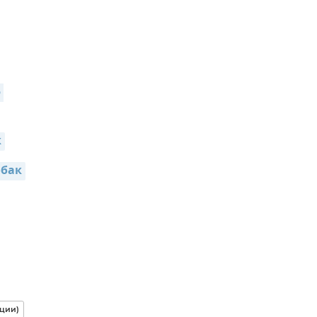
 
к
обак
ции)