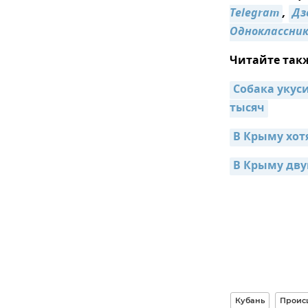
Telegram
,
Дз
Одноклассни
Читайте так
Собака укуси
тысяч
В Крыму хот
В Крыму двум
Кубань
Проис