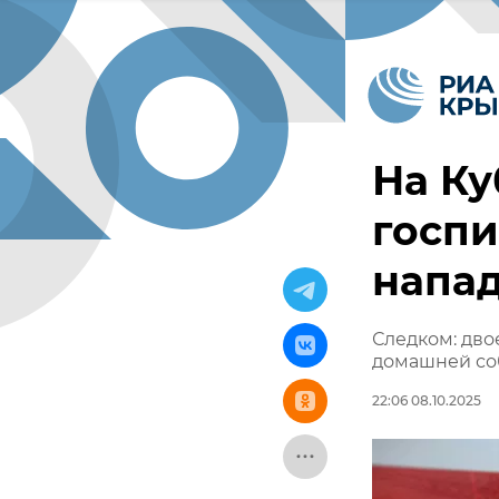
На Ку
госп
напа
Следком: дво
домашней со
22:06 08.10.2025