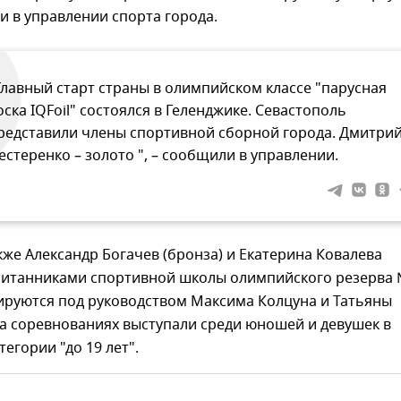
 в управлении спорта города.
Главный старт страны в олимпийском классе "парусная
оска IQFoil" состоялся в Геленджике. Севастополь
редставили члены спортивной сборной города. Дмитри
естеренко – золото ", – сообщили в управлении.
кже Александр Богачев (бронза) и Екатерина Ковалева
питанниками спортивной школы олимпийского резерва 
ируются под руководством Максима Колцуна и Татьяны
а соревнованиях выступали среди юношей и девушек в
тегории "до 19 лет".