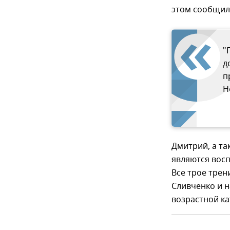
этом сообщили
"
д
п
Н
Дмитрий, а та
являются вос
Все трое трен
Сливченко и н
возрастной ка