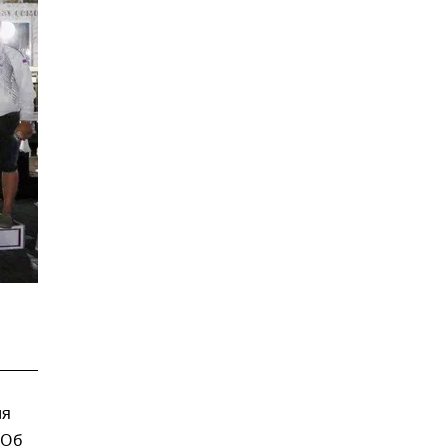
ля
 Об