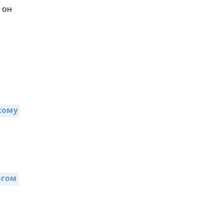
 он
ому 
гом 