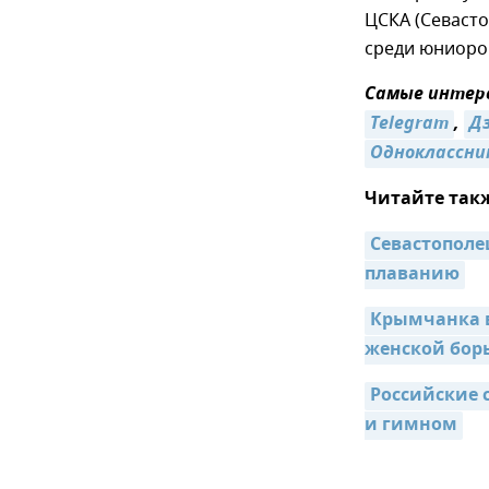
ЦСКА (Севасто
среди юниоров
Самые интере
Telegram
,
Д
Одноклассни
Читайте так
Севастополе
плаванию
Крымчанка в
женской бор
Российские 
и гимном