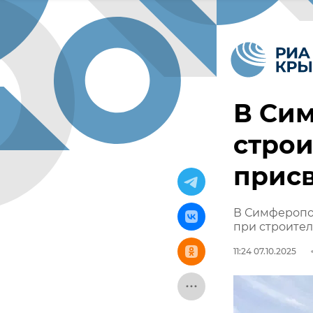
В Си
стро
присв
В Симферопо
при строите
11:24 07.10.2025