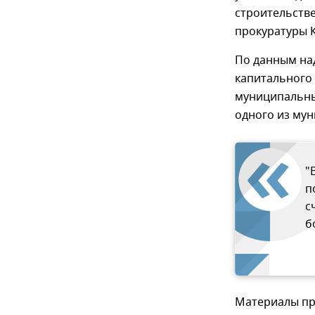
строительств
прокуратуры 
По данным над
капитального
муниципальны
одного из му
"
п
с
б
Материалы пр