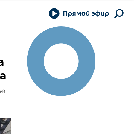
а
а
ей