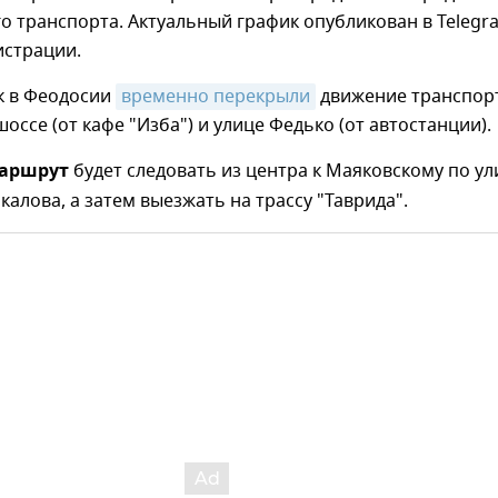
 транспорта. Актуальный график опубликован в Telegr
истрации.
к в Феодосии
временно перекрыли
движение транспор
оссе (от кафе "Изба") и улице Федько (от автостанции).
маршрут
будет следовать из центра к Маяковскому по ул
калова, а затем выезжать на трассу "Таврида".