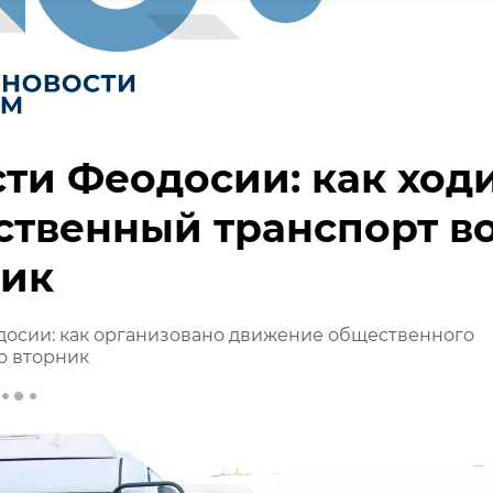
ти Феодосии: как ход
твенный транспорт в
ник
досии: как организовано движение общественного
о вторник