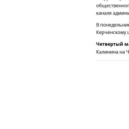
общественного
канале админ
В понедельни
Керченскому ш
Четвертый 
Калинина на Ч