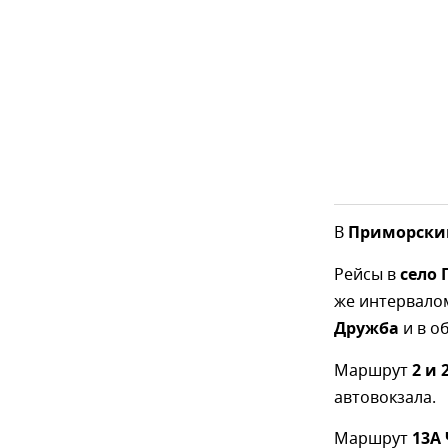
В
Приморск
Рейсы в
село
же интервало
Дружба
и в о
Маршрут
2 и 
автовокзала.
Маршрут
13А 