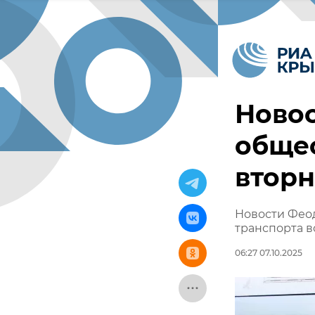
Новос
общес
втор
Новости Фео
транспорта в
06:27 07.10.2025