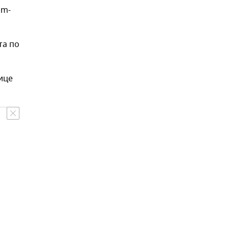
am-
та по
ице