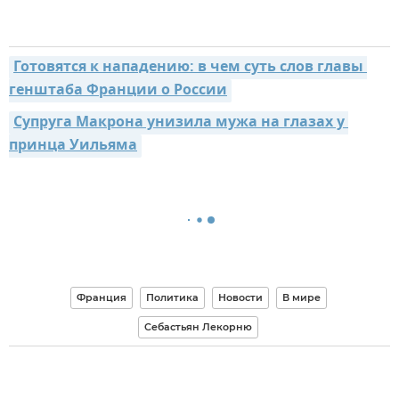
Готовятся к нападению: в чем суть слов главы 
генштаба Франции о России
Супруга Макрона унизила мужа на глазах у 
принца Уильяма
Франция
Политика
Новости
В мире
Себастьян Лекорню