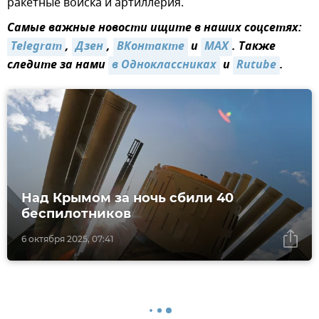
ракетные войска и артиллерия.
Самые важные новости ищите в наших соцсетях:
Telegram
,
Дзен
,
ВКонтакте
и
MAX
. Также
следите за нами
в Одноклассниках
и
Rutube
.
Над Крымом за ночь сбили 40
беспилотников
6 октября 2025, 07:41