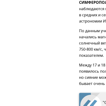
СИМФЕРОПОЛЬ
наблюдаются м
в средних и 
астрономии И
По данным уче
начались магн
солнечный вет
750-800 км/с,
показателем.
Между 17 и 18
появилось пол
но сияние мож
бывает очень 
"