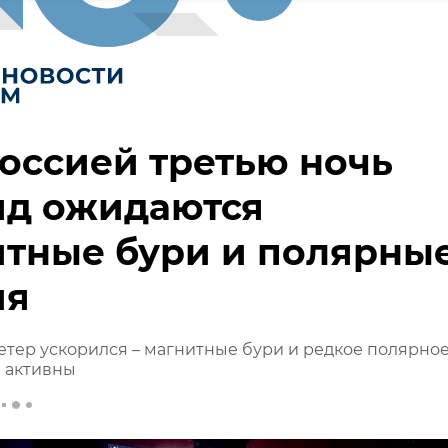
оссией третью ночь
яд ожидаются
итные бури и полярны
ия
тер ускорился – магнитные бури и редкое полярно
 активны