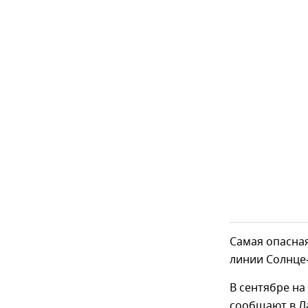
Самая опасная
линии Солнце
В сентябре н
сообщают в Л