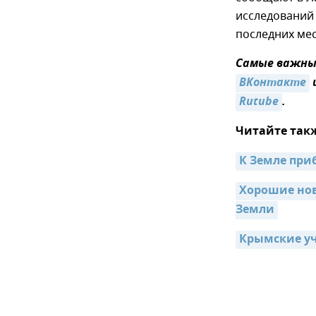
исследований 
последних мес
Самые важные
ВКонтакте
Rutube
.
Читайте так
К Земле при
Хорошие нов
Земли
Крымские уч