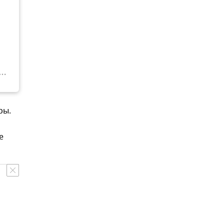
ры.
е