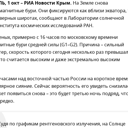
, 1 окт – РИА Новости Крым.
На Земле снова
агнитные бури. Они фиксируются как вблизи экватора, 
северных широтах, сообщают в Лаборатории солнечной
нститута космических исследований РАН.
ных, примерно с 16 часов по московскому времени
итные бури средней силы (G1–G2). Причина – сильный
ер, скорость которого сегодня несколько раз превыша
 что считается высоким и даже экстремально высоким
 часами над восточной частью России на короткое врем
ярное сияние. Сейчас вероятность его увидеть снизила
ет появиться снова – это будет третью ночь подряд, чт
редко.
Судя по графикам рентгеновского излучения, на Солнце