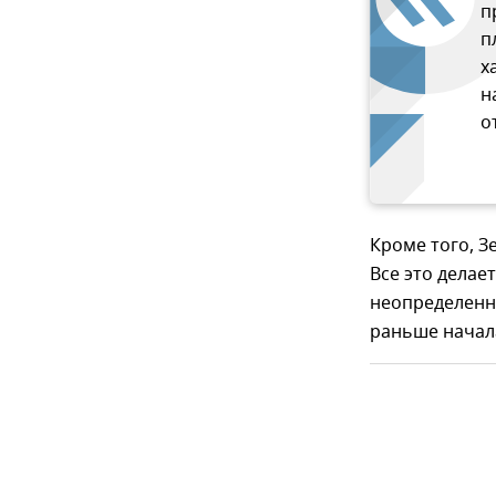
п
п
х
н
о
Кроме того, З
Все это делае
неопределенны
раньше начал