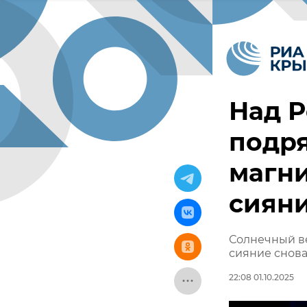
Над Р
подр
магн
сиян
Солнечный ве
сияние снова
22:08 01.10.2025