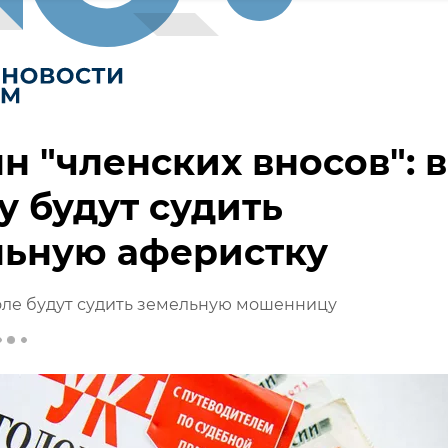
лн "членских вносов": в
 будут судить
льную аферистку
ле будут судить земельную мошенницу