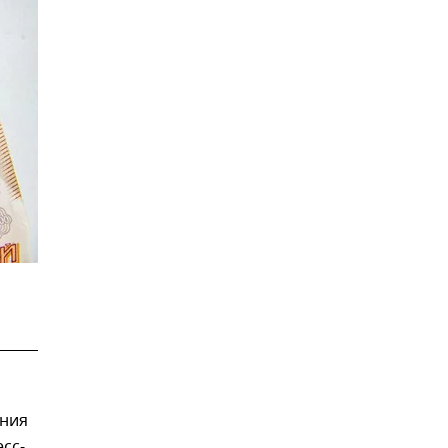
ания
сс-