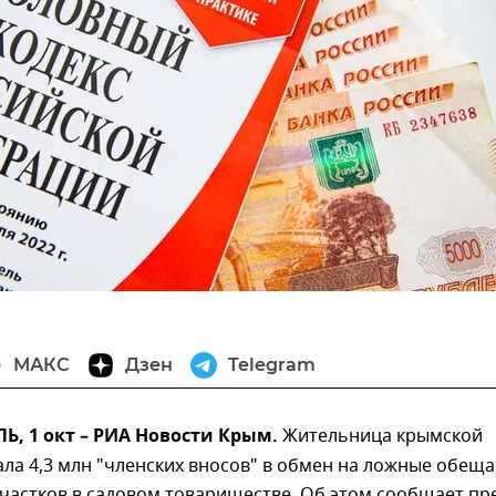
МАКС
Дзен
Telegram
, 1 окт – РИА Новости Крым.
Жительница крымской
ла 4,3 млн "членских вносов" в обмен на ложные обещ
частков в садовом товариществе. Об этом сообщает пре