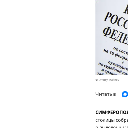
© Dmitry Makeev
Читать в
СИМФЕРОПОЛЬ
столицы собра
о выделении у