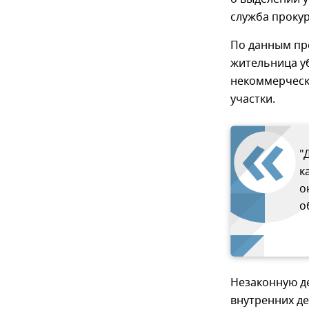
служба проку
По данным пре
жительница у
некоммерческ
участки.
"
к
о
о
Незаконную д
внутренних де