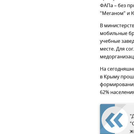
ФАПа – без пр
"Меганом" и 
В министерств
мобильные бр
учебные завед
месте. Для со
медорганизац
На сегодняшн
в Крыму прошл
формирования
62% населения
"
"
ж