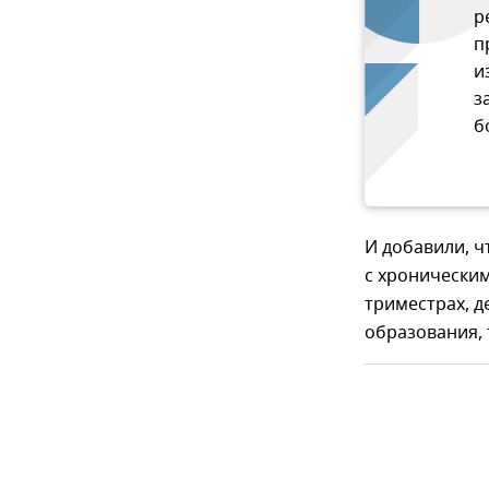
р
п
и
з
б
И добавили, ч
с хронически
триместрах, д
образования,