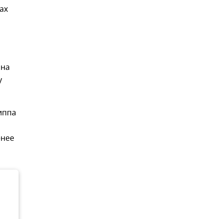
ах
 на
у
иппа
енее