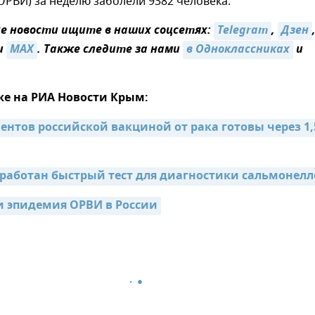
РВИ) за неделю заболели 9382 человека.
 новости ищите в наших соцсетях:
Telegram
,
Дзен
и
MAX
. Также следите за нами
в Одноклассниках
и
же на РИА Новости Крым:
ентов российской вакциной от рака готовы через 1,5
зработан быстрый тест для диагностики сальмонелл
 эпидемия ОРВИ в России