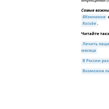
инфекциями (О
Самые важные
ВКонтакте
Rutube
.
Читайте так
Лечить паци
месяца
В России ра
Возможна ли