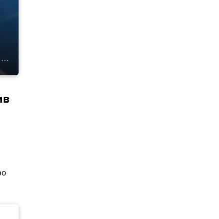
ив
ро