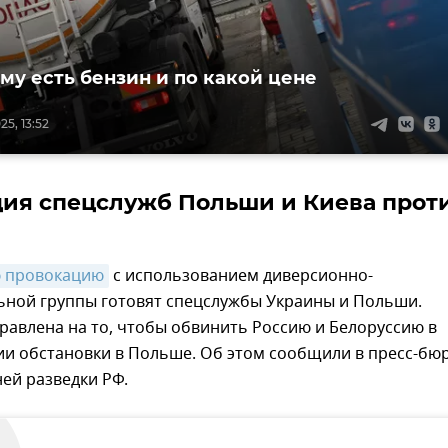
ыму есть бензин и по какой цене
5, 13:52
ия спецслужб Польши и Киева прот
 провокацию
с использованием диверсионно-
ьной группы готовят спецслужбы Украины и Польши.
авлена на то, чтобы обвинить Россию и Белоруссию в
ии обстановки в Польше. Об этом сообщили в пресс-бю
ей разведки РФ.