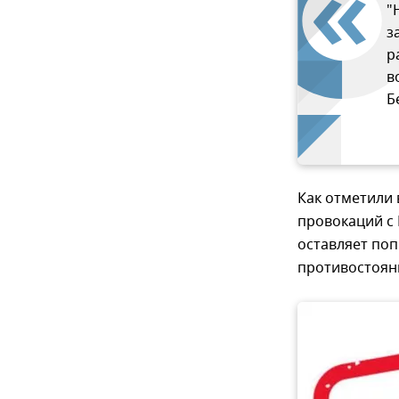
"
з
р
в
Б
Как отметили 
провокаций с
оставляет по
противостоян