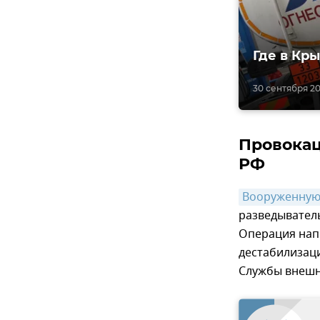
Где в Кр
30 сентября 202
Провокац
РФ
Вооруженную
разведывател
Операция напр
дестабилизац
Службы внешн