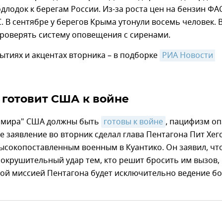
длодок к берегам России. Из-за роста цен на бензин ФА
. В сентябре у берегов Крыма утонули восемь человек. 
проверять систему оповещения с сиренами.
ытиях и акцентах вторника – в подборке
РИА Новости 
 готовит США к войне
 мира" США должны быть
готовы к войне
, пацифизм оп
ое заявление во вторник сделал глава Пентагона Пит Хег
высокопоставленным военным в Куантико. Он заявил, чт
окрушительный удар тем, кто решит бросить им вызов,
вой миссией Пентагона будет исключительно ведение б