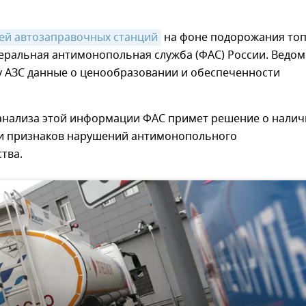
ей автозаправочных станций
на фоне подорожания то
еральная антимонопольная служба (ФАС) России. Ведом
у АЗС данные о ценообразовании и обеспеченности
 анализа этой информации ФАС примет решение о нали
ии признаков нарушений антимонопольного
тва.