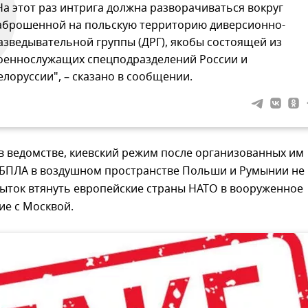
На этот раз интрига должна разворачиваться вокруг
аброшенной на польскую территорию диверсионно-
азведывательной группы (ДРГ), якобы состоящей из
оеннослужащих спецподразделений России и
елоруссии", – сказано в сообщении.
в ведомстве, киевский режим после организованных им
 БПЛА в воздушном пространстве Польши и Румынии не
пыток втянуть европейские страны НАТО в вооруженное
ие с Москвой.