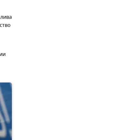
плива
ство
чии