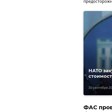
предосторожн
НАТО зак
стоимост
30 сентября 20
ФАС пров