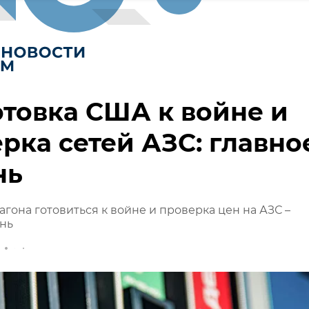
товка США к войне и
рка сетей АЗС: главно
нь
гона готовиться к войне и проверка цен на АЗС –
ень