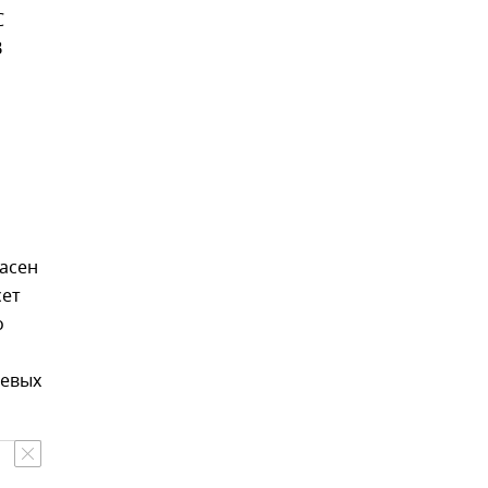
С
В
асен
сет
о
оевых