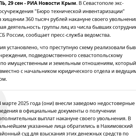
, 29 сен - РИА Новости Крым
. В Севастополе экс-
госучреждения "Бюро технической инвентаризации"
 хищении 360 тысяч рублей накануне своего увольнени
ая деятельность группы лиц из числа бывших сотрудни
Б России, сообщает пресс-служба ведомства.
вия установлено, что преступную схему реализовали бы
учреждения, подведомственного севастопольскому
 по имущественным и земельным отношениям, который
овместно с начальником юридического отдела и ведущи
ом.
В марте 2025 года (они) внесли заведомо недостоверные
ведения в официальные документы о получении
ополнительных выплат накануне своего увольнения. В
альнейшем указанные лица обратились в Нахимовский
айонный суд для взыскания этих денежных средств по