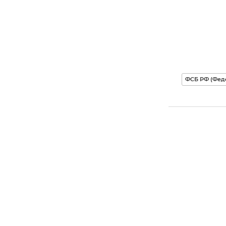
ФСБ РФ (Фед