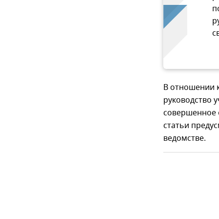
п
р
с
В отношении к
руководство 
совершенное 
статьи предус
ведомстве.