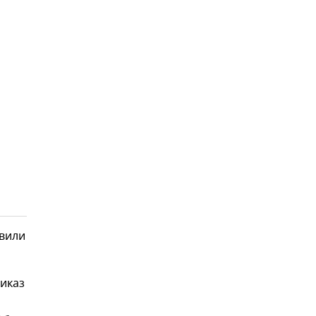
авили
иказ