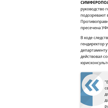
СИМФЕРОПОЛЬ
руководство 
подозревают в
Противоправн
пресечена УФС
В ходе следст
гендиректор 
департаменту
действовал с
юрисконсульт
"
с
д
д
р