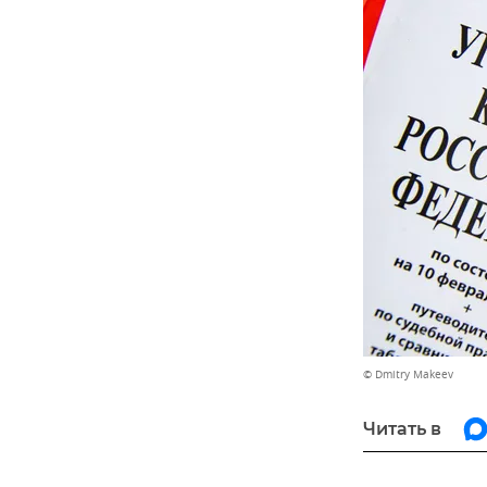
© Dmitry Makeev
Читать в