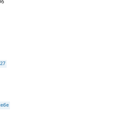
Об
27 
ебе 