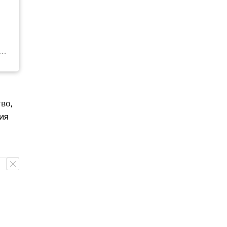
во,
ия