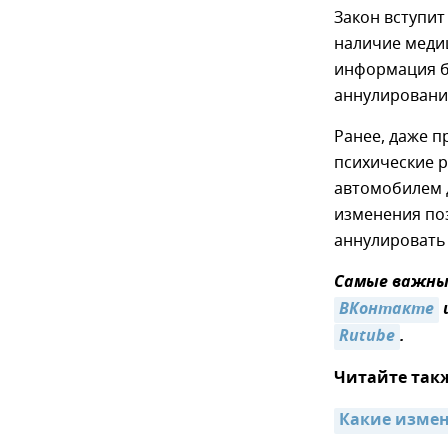
Закон вступит
наличие медиц
информация бу
аннулировани
Ранее, даже 
психические р
автомобилем д
изменения по
аннулировать 
Самые важные
ВКонтакте
Rutube
.
Читайте так
Какие измене