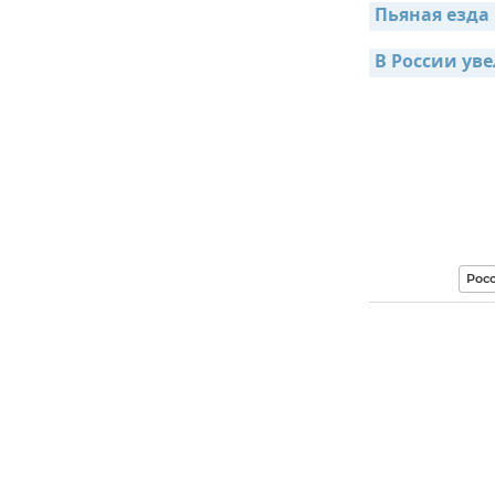
Пьяная езда 
В России ув
Рос