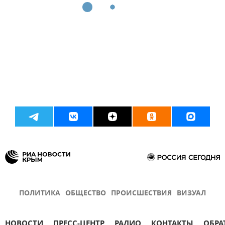
ПОЛИТИКА
ОБЩЕСТВО
ПРОИСШЕСТВИЯ
ВИЗУАЛ
НОВОСТИ
ПРЕСС-ЦЕНТР
РАДИО
КОНТАКТЫ
ОБРА