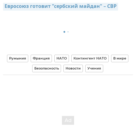
Евросоюз готовит "сербский майдан" – СВР
Румыния
Франция
НАТО
Контингент НАТО
В мире
Безопасность
Новости
Учения