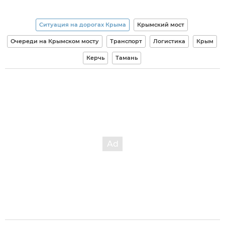
Ситуация на дорогах Крыма
Крымский мост
Очереди на Крымском мосту
Транспорт
Логистика
Крым
Керчь
Тамань