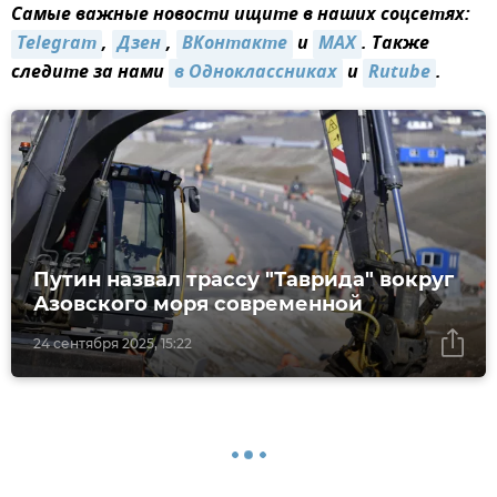
Самые важные новости ищите в наших соцсетях:
Telegram
,
Дзен
,
ВКонтакте
и
MAX
. Также
следите за нами
в Одноклассниках
и
Rutube
.
Путин назвал трассу "Таврида" вокруг
Азовского моря современной
24 сентября 2025, 15:22