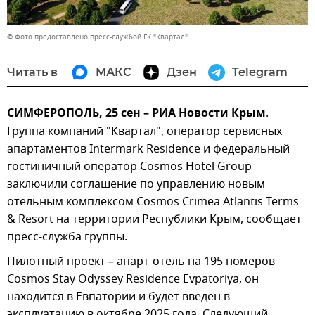
© Фото предоставлено пресс-службой ГК "Квартал"
Читать в
МАКС
Дзен
Telegram
СИМФЕРОПОЛЬ, 25 сен – РИА Новости Крым
.
Группа компаний "Квартал", оператор сервисных
апартаментов Intermark Residence и федеральный
гостиничный оператор Cosmos Hotel Group
заключили соглашение по управлению новым
отельным комплексом Cosmos Crimea Atlantis Terms
& Resort на территории Республики Крым, сообщает
пресс-служба группы.
Пилотный проект – апарт-отель на 195 номеров
Cosmos Stay Odyssey Residence Evpatoriya, он
находится в Евпатории и будет введен в
эксплуатацию в октябре 2025 года. Следующий