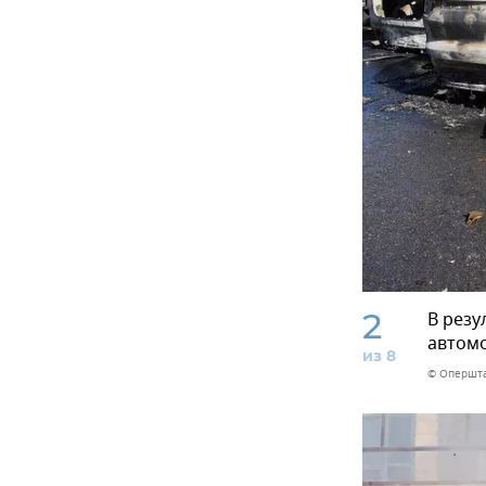
2
В резу
автомо
из 8
© Опершта