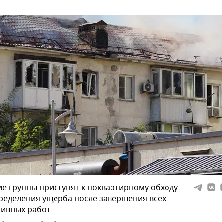
е группы приступят к поквартирному обходу
ределения ущерба после завершения всех
тивных работ