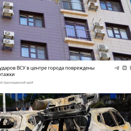
ударов ВСУ в центре города повреждены
этажки
б Краснодарский край