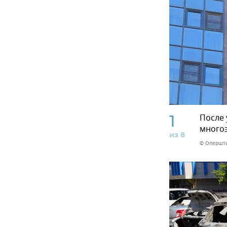
1
После 
много
из 8
© Опершта