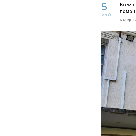
5
Всем п
помощь
из 8
© Опершта