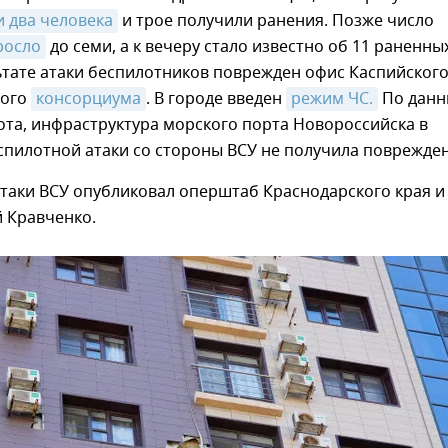
 два человека
и трое получили ранения. Позже число
росло
до семи, а к вечеру стало известно об 11 раненных
ьтате атаки беспилотников поврежден офис Каспийског
ного
консорциума
. В городе введен
режим ЧС.
По дан
та, инфраструктура морского порта Новороссийска в
спилотной атаки со стороны ВСУ не получила поврежде
таки ВСУ опубликовал оперштаб Краснодарского края и
 Кравченко.