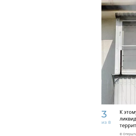
3
К этом
ликвид
из 8
террит
© Опершта