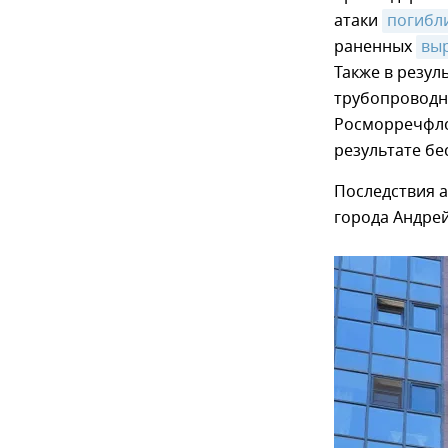
атаки
погибли
раненных
вы
Также в резул
трубопровод
Росморречфло
результате бе
Последствия а
города Андрей