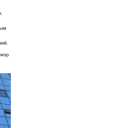
.
о
ным
ний.
 мэр