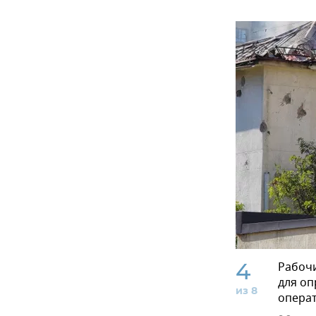
4
Рабочи
для оп
из 8
опера