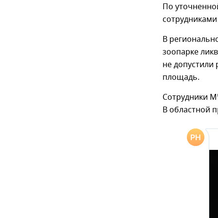
По уточненно
сотрудниками 
В региональн
зоопарке лик
не допустили
площадь.
Сотрудники М
В областной п