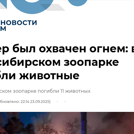
р был охвачен огнем: 
сибирском зоопарке
бли животные
ком зоопарке погибли 11 животных
бновлено: 22:14 23.09.2025)