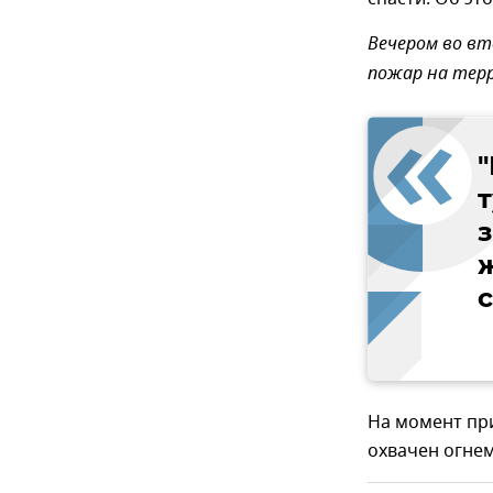
Вечером во вт
пожар на тер
з
На момент пр
охвачен огнем