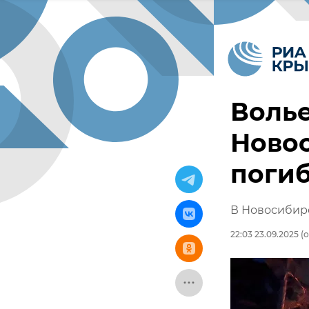
Волье
Ново
поги
В Новосибирс
22:03 23.09.2025
(о