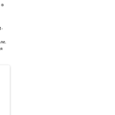
 в
1-
ле.
ая