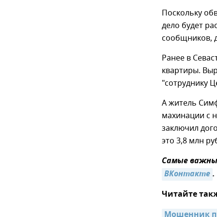
Поскольку об
дело будет ра
сообщников, д
Ранее в Сева
квартиры. Вы
"сотруднику Ц
А житель Симф
махинации с 
заключил дог
это 3,8 млн ру
Самые важные
ВКонтакте
.
Читайте так
Мошенник пр