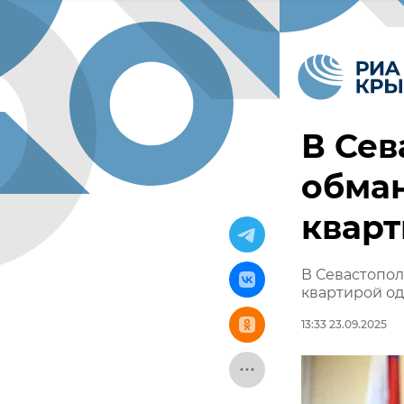
В Сев
обман
кварт
В Севастопол
квартирой о
13:33 23.09.2025