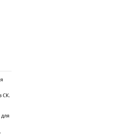
ия
 СК.
 для
.