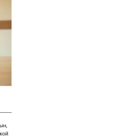
ын,
кой