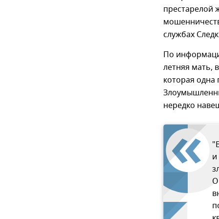
престарелой 
мошенничеств
службах Следк
По информаци
летняя мать, 
которая одна 
Злоумышленни
нередко навещ
"
и
з
О
в
п
к