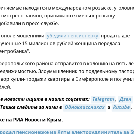
виняемые находятся в международном розыске, уголовн
ссмотрено заочно, принимаются меры к розыску
обавили в пресс-службе.
стополе мошенники
убедили пенсионерку
продать две
рученные 15 миллионов рублей женщина передала
ентробанка".
еропольского района отправится в колонию на пять ле
недвижимостью. Злоумышленник по поддельному паспо
овор купли-продажи квартиры в Симферополе и получил
блей.
 новости ищите в наших соцсетях:
Telegram
,
Дзен
 Также следите за нами в
Одноклассниках
и
Rutube
.
же на РИА Новости Крым:
одал пенсионерке из Ялты электроудлинитель за 59