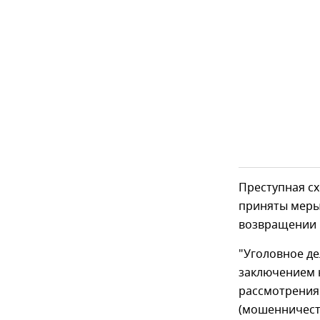
Преступная сх
приняты меры
возвращении в
"Уголовное д
заключением н
рассмотрения 
(мошенничеств