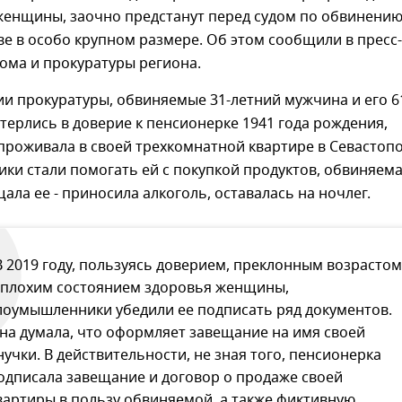
женщины, заочно предстанут перед судом по обвинению
е в особо крупном размере. Об этом сообщили в пресс-
ома и прокуратуры региона.
и прокуратуры, обвиняемые 31-летний мужчина и его 6
втерлись в доверие к пенсионерке 1941 года рождения,
проживала в своей трехкомнатной квартире в Севастопо
ки стали помогать ей с покупкой продуктов, обвиняем
ала ее - приносила алкоголь, оставалась на ночлег.
В 2019 году, пользуясь доверием, преклонным возрастом
 плохим состоянием здоровья женщины,
лоумышленники убедили ее подписать ряд документов.
на думала, что оформляет завещание на имя своей
нучки. В действительности, не зная того, пенсионерка
одписала завещание и договор о продаже своей
вартиры в пользу обвиняемой, а также фиктивную