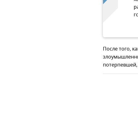
р
г
После того, к
злоумышленни
потерпевшей,