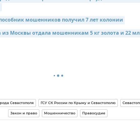
й
пособник мошенников получил 7 лет колонии
 из Москвы отдала мошенникам 5 кг золота и 22 мл
рода Севастополя
ГСУ СК России по Крыму и Севастополю
Севастоп
Закон и право
Мошенничество
Правосудие