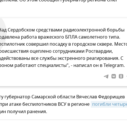
цеплена. Об этом сообщил губернатор региона Олег
Над Сердобском средствами радиоэлектронной борьбы
одавлена работа вражеского БПЛА самолетного типа.
еспилотник совершил посадку в городском сквере. Мест
роисшествия оцеплено сотрудниками Росгвардии,
адействованы все службы экстренного реагирования. С
роном работают специалисты", - написал он в Telegram.
оту губернатор Самарской области Вячеслав Федорищев
при атаке беспилотников ВСУ в регионе
погибли четыре
ин получил ранения.