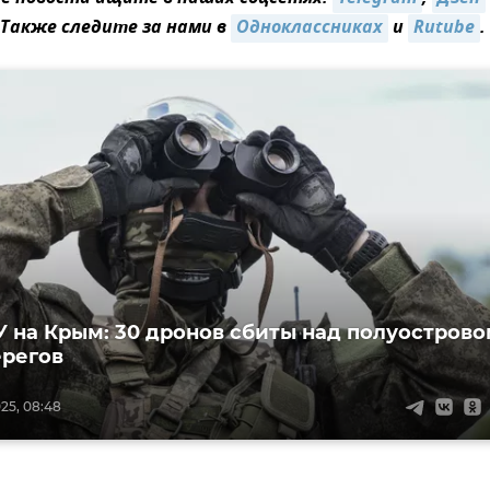
 Также следите за нами в
Одноклассниках
и
Rutube
.
У на Крым: 30 дронов сбиты над полуостров
ерегов
25, 08:48