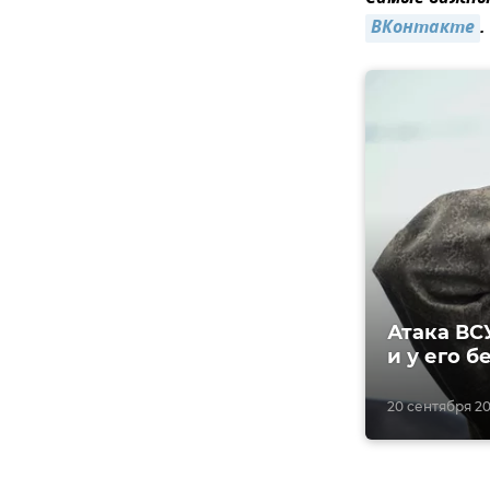
ВКонтакте
.
Атака ВС
и у его б
20 сентября 20