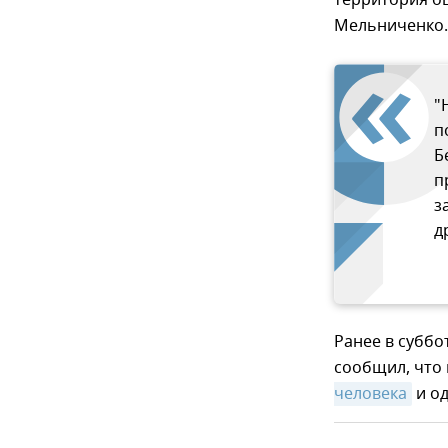
территория о
Мельниченко.
"
п
Б
п
з
д
Ранее в субб
сообщил, что 
человека
и од