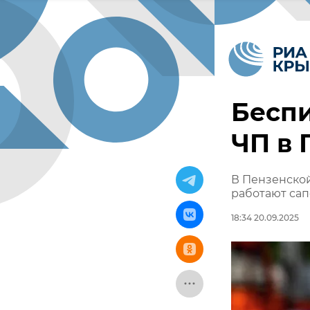
Беспи
ЧП в 
В Пензенской
работают са
18:34 20.09.2025