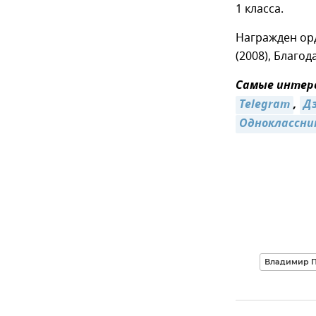
1 класса.
Награжден орд
(2008), Благо
Самые интере
Telegram
,
Д
Одноклассни
Владимир П