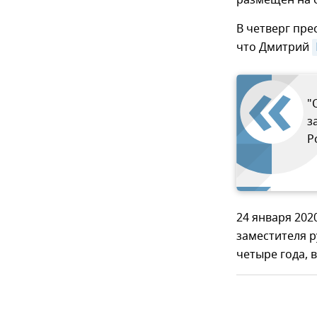
размещен на 
В четверг пре
что Дмитрий
"
з
Р
24 января 202
заместителя р
четыре года, в