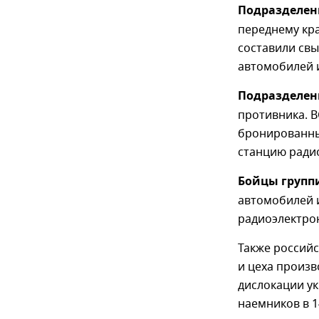
Подразделен
переднему кр
составили св
автомобилей и
Подразделен
противника. В
бронированны
станцию ради
Бойцы групп
автомобилей и
радиоэлектро
Также российс
и цеха произ
дислокации у
наемников в 1