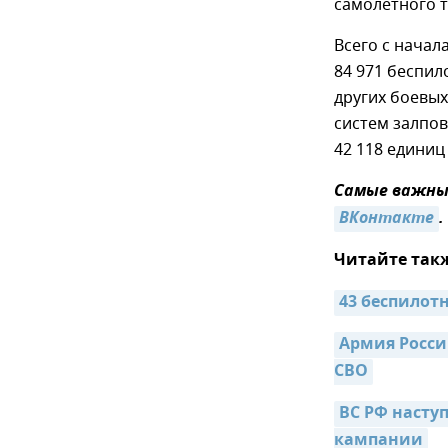
самолетного т
Всего с начал
84 971 беспил
других боевы
систем залпов
42 118 едини
Самые важные
ВКонтакте
.
Читайте так
43 беспилот
Армия России
СВО
ВС РФ наступ
кампании