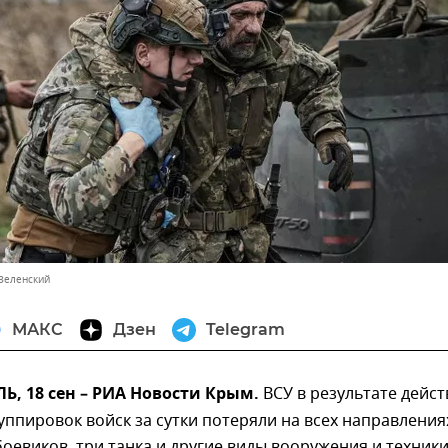
Зеленский
МАКС
Дзен
Telegram
, 18 сен – РИА Новости Крым.
ВСУ в результате дейс
уппировок войск за сутки потеряли на всех направления
боевиков, три танка и другие виды вооружения и техники