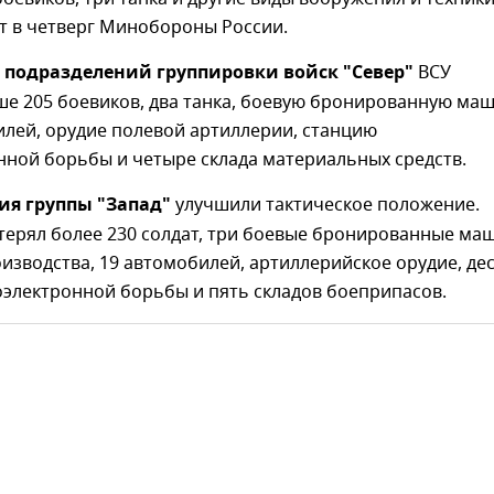
т в четверг Минобороны России.
ы
подразделений группировки войск "Север"
ВСУ
е 205 боевиков, два танка, боевую бронированную маш
лей, орудие полевой артиллерии, станцию
нной борьбы и четыре склада материальных средств.
ия группы "Запад"
улучшили тактическое положение.
терял более 230 солдат, три боевые бронированные ма
изводства, 19 автомобилей, артиллерийское орудие, де
оэлектронной борьбы и пять складов боеприпасов.