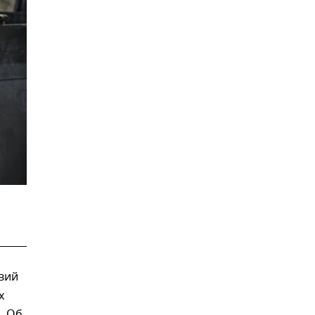
твий
х
. Об