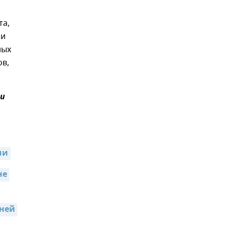
та,
 и
ных
ов,
и
ии
е 
ней 