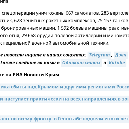
ипа.
а спецоперации уничтожены 667 самолетов, 283 вертоле
отник, 628 зенитных ракетных комплексов, 25 157 танков
х бронированных машин, 1 592 боевые машины реактив
ого огня, 29 668 орудий полевой артиллерии и миномет
ц специальной военной автомобильной техники.
 новости ищите в наших соцсетях:
Telegram
,
Дзен
 Также следите за нами в
Одноклассниках
и
Rutube
.
же на РИА Новости Крым:
ника сбиты над Крымом и другими регионами Росс
 наступает практически на всех направлениях в зон
ают по всему фронту: в Генштабе подвели итоги лет