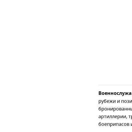
Военнослужа
рубежи и пози
бронированны
артиллерии, т
боеприпасов 