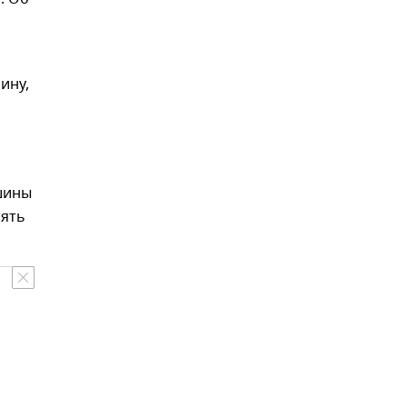
ину,
шины
сять