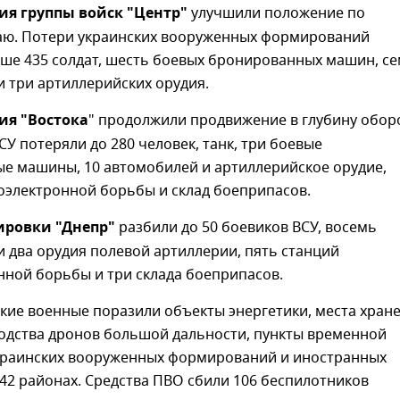
ия группы войск "Центр"
улучшили положение по
аю. Потери украинских вооруженных формирований
ыше 435 солдат, шесть боевых бронированных машин, с
 три артиллерийских орудия.
ия "Востока
" продолжили продвижение в глубину обо
СУ потеряли до 280 человек, танк, три боевые
е машины, 10 автомобилей и артиллерийское орудие,
оэлектронной борьбы и склад боеприпасов.
ировки "Днепр"
разбили до 50 боевиков ВСУ, восемь
 два орудия полевой артиллерии, пять станций
нной борьбы и три склада боеприпасов.
кие военные поразили объекты энергетики, места хран
водства дронов большой дальности, пункты временной
краинских вооруженных формирований и иностранных
42 районах. Средства ПВО сбили 106 беспилотников