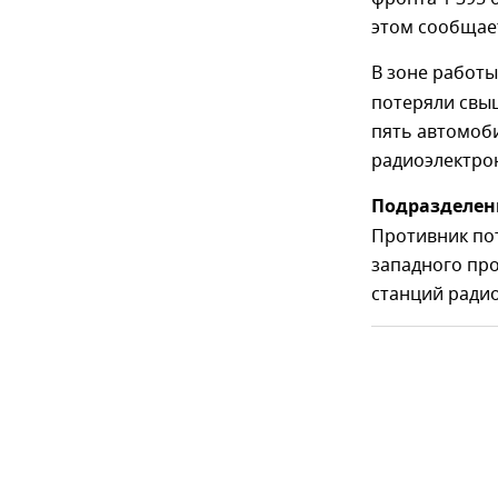
этом сообщае
В зоне работ
потеряли свыш
пять автомоби
радиоэлектро
Подразделен
Противник по
западного про
станций ради