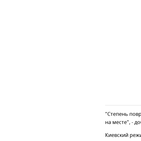
"Степень пов
на месте", - 
Киевский реж