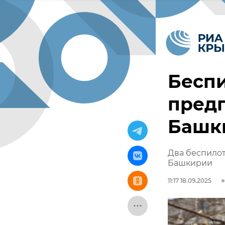
Беспи
пред
Башк
Два беспило
Башкирии
11:17 18.09.2025