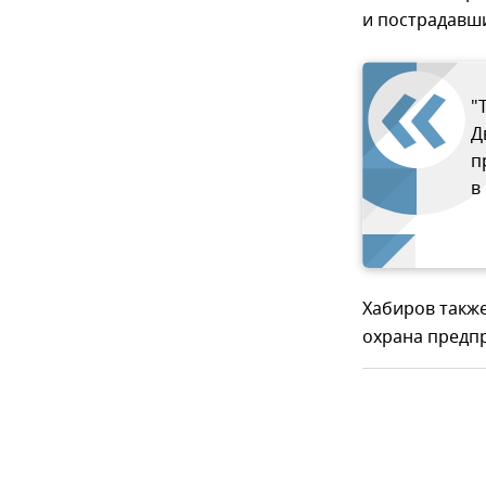
и пострадавши
"
Д
п
в
Хабиров также
охрана предп