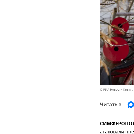
© РИА Новости Крым .
Читать в
СИМФЕРОПОЛЬ,
атаковали пр