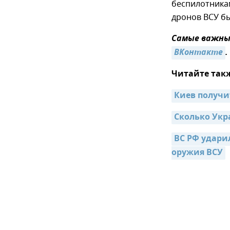
беспилотникам
дронов ВСУ б
Самые важные
ВКонтакте
.
Читайте так
Киев получит
Сколько Укр
ВС РФ удари
оружия ВСУ