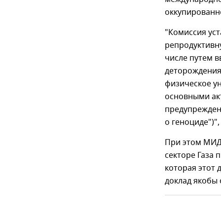
оккупированн
"Комиссия уст
репродуктивну
числе путем 
деторождения;
физическое ун
основными акт
предупреждени
о геноциде")"
При этом МИД 
секторе Газа 
которая этот 
доклад якобы 