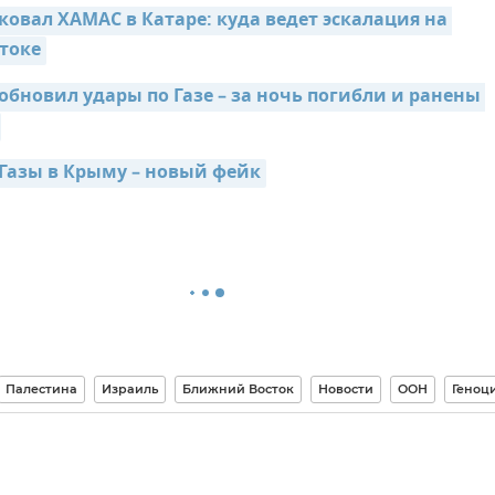
овал ХАМАС в Катаре: куда ведет эскалация на 
токе
бновил удары по Газе – за ночь погибли и ранены 
Газы в Крыму – новый фейк
Палестина
Израиль
Ближний Восток
Новости
ООН
Геноц