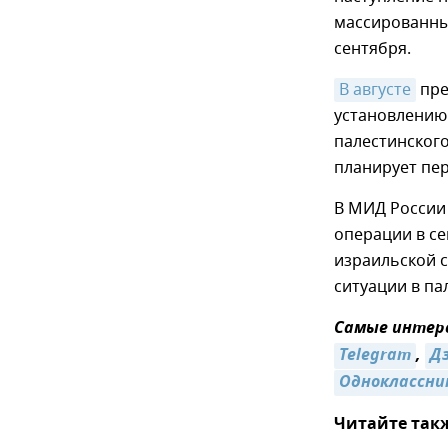
массированны
сентября.
В августе
пре
установлению 
палестинского
планирует пер
В МИД Росси
операции в се
израильской с
ситуации в па
Самые интере
Telegram
,
Д
Одноклассни
Читайте так