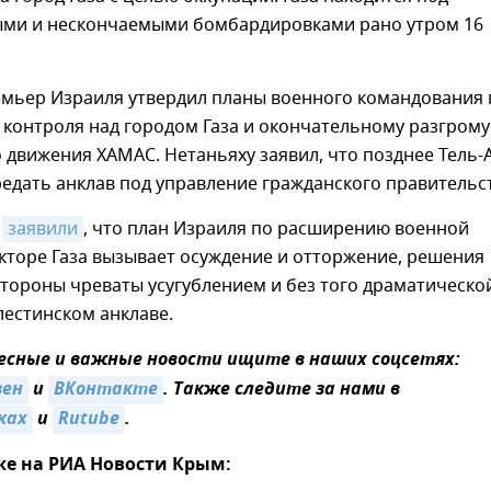
ми и нескончаемыми бомбардировками рано утром 16
мьер Израиля утвердил планы военного командования 
контроля над городом Газа и окончательному разгрому
 движения ХАМАС. Нетаньяху заявил, что позднее Тель-
едать анклав под управление гражданского правительс
и
заявили
, что план Израиля по расширению военной
кторе Газа вызывает осуждение и отторжение, решения
тороны чреваты усугублением и без того драматическо
лестинском анклаве.
сные и важные новости ищите в наших соцсетях:
зен
и
ВКонтакте
. Также следите за нами в
ках
и
Rutube
.
же на РИА Новости Крым: