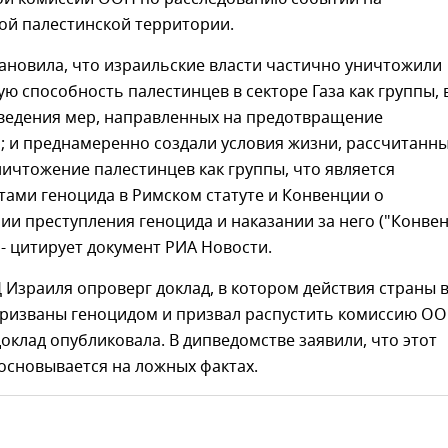
ой палестинской территории.
ановила, что израильские власти частично уничтожили
ю способность палестинцев в секторе Газа как группы, 
введения мер, направленных на предотвращение
 и преднамеренно создали условия жизни, рассчитанны
ичтожение палестинцев как группы, что является
ами геноцида в Римском статуте и Конвенции о
и преступления геноцида и наказании за него ("Конве
, - цитирует документ РИА Новости.
Израиля опроверг доклад, в котором действия страны 
призваны геноцидом и призвал распустить комиссию ОО
доклад опубликовала. В дипведомстве заявили, что этот
основывается на ложных фактах.