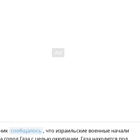
рник
сообщалось
, что израильские военные начали
а город Газа с целью оккупации. Газа находится под