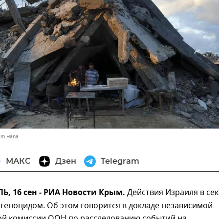
em Hana
МАКС
Дзен
Telegram
, 16 сен - РИА Новости Крым.
Действия Израиля в се
 геноцидом. Об этом говорится в докладе независимой
й комиссии ООН по расследованию событий на