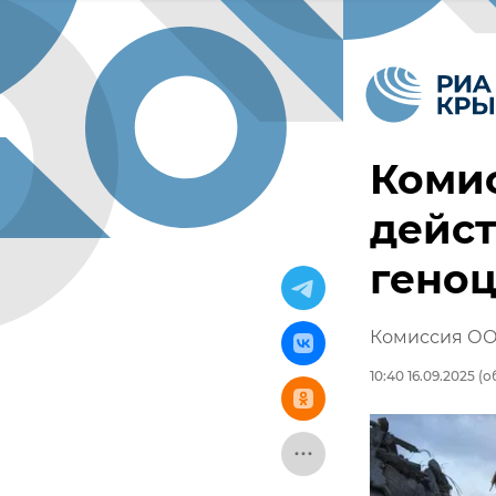
Коми
дейст
гено
Комиссия ООН
10:40 16.09.2025
(об