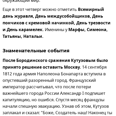
окружающий мир.
Еще в этот четверг можно отметить
Всемирный
день журавля, День междусобойщиков, День
пончиков с кремовой начинкой, День трезвости
и День карамелек.
Именины у
Марфы, Симеона,
Татьяны, Натальи.
Знаменательные события
После Бородинского сражения Кутузовым было
принято решение оставить Москву.
14 сентября
1812 года армия Наполеона Бонапарта вступила в
опустевший разоренный город. Французский
император рассчитывал, что после потери
важнейшего города России Александр I подпишет
капитуляцию, но ошибся. Спустя месяц французы
начали спешную эвакуацию. Узнав об этом, Кутузов
заплакал и сказал: "Боже, Создатель наш! Наконец ты