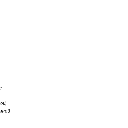
а
е,
ой,
омной