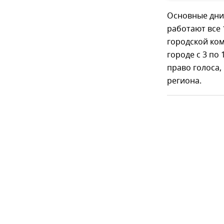
Основные дни 
работают все 
городской ком
городе с 3 по
право голоса,
региона.