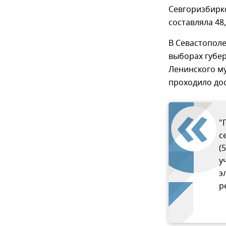
Севгоризбирко
составляла 48
В Севастополе
выборах губер
Ленинского му
проходило до
"
с
(
у
э
р