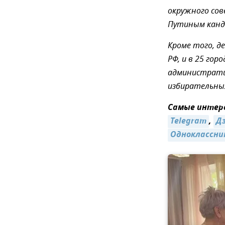
окружного со
Путиным канд
Кроме того, д
РФ, и в 25 го
административ
избирательных
Самые интере
Telegram
,
Д
Одноклассни