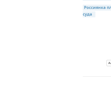
Россиянка пл
суда 
А