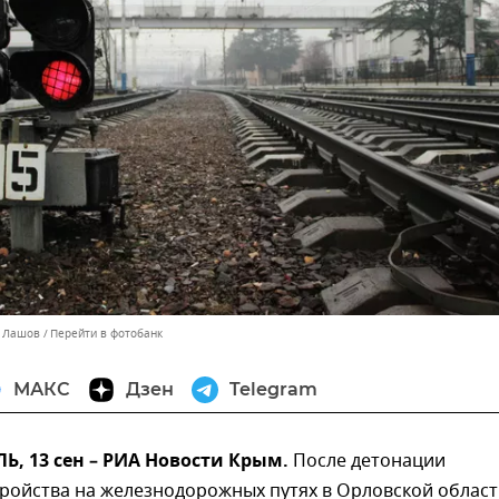
й Лашов
Перейти в фотобанк
МАКС
Дзен
Telegram
, 13 сен – РИА Новости Крым.
После детонации
тройства на железнодорожных путях в Орловской облас