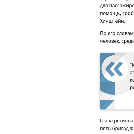
для пассажиро
помощь, сооб
Хинштейн.
По его словам
человек, сред
"
а
к
р
Глава региона
пять бригад 