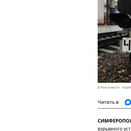
© РИА Новости . Юри
Читать в
СИМФЕРОПОЛЬ
взрывного ус