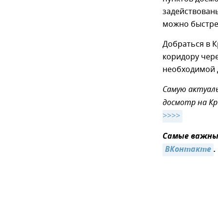
задействован
можно быстре
Добраться в К
коридору чер
необходимой 
Самую актуаль
досмотр на Кр
>>>>
Самые важные
ВКонтакте
.