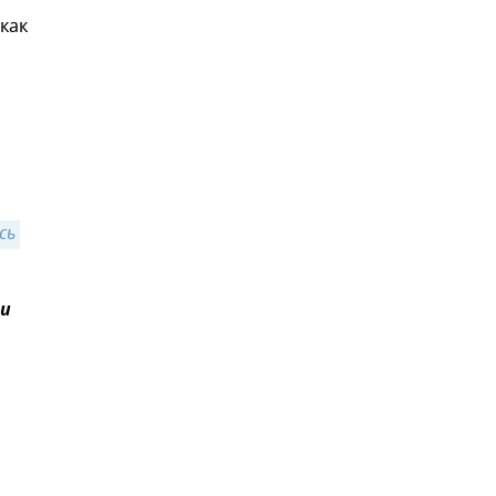
как
ь 
и