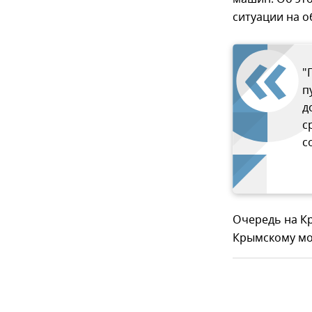
ситуации на о
"
п
д
с
с
Очередь на Кр
Крымскому мо