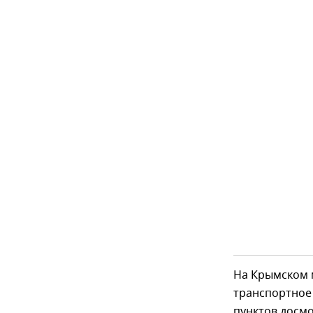
На Крымском 
транспортное 
пунктов досмо