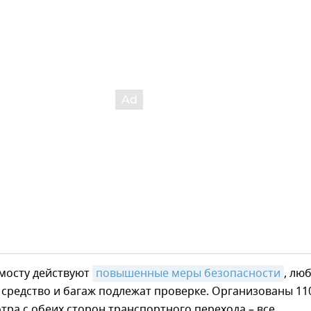
мосту действуют
повышенные меры безопасности
, лю
средство и багаж подлежат проверке. Организованы 11
тра с обеих сторон транспортного перехода – все