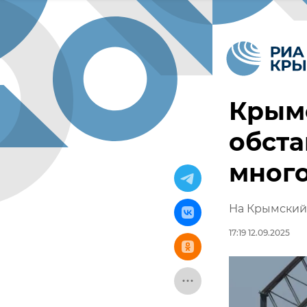
Крымс
обста
мног
На Крымский 
17:19 12.09.2025