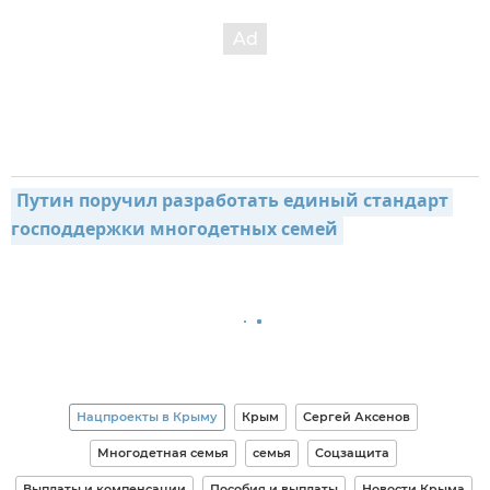
Путин поручил разработать единый стандарт 
господдержки многодетных семей
Нацпроекты в Крыму
Крым
Сергей Аксенов
Многодетная семья
семья
Соцзащита
Выплаты и компенсации
Пособия и выплаты
Новости Крыма