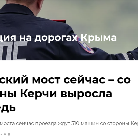
ция на дорогах Крыма
кий мост сейчас – со
оны Керчи выросла
едь
моста сейчас проезда ждут 310 машин со стороны К