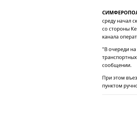
СИМФЕРОПОЛЬ
среду начал 
со стороны Ке
канала опера
"В очереди на
транспортных 
сообщении.
При этом въез
пунктом ручно