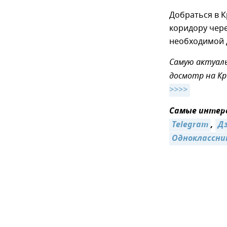
Добраться в К
коридору чер
необходимой 
Самую актуаль
досмотр на Кр
>>>>
Самые интере
Telegram
,
Д
Одноклассни