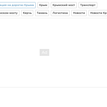
ация на дорогах Крыма
Крым
Крымский мост
Транспорт
мском мосту
Керчь
Тамань
Логистика
Новости
Новости К