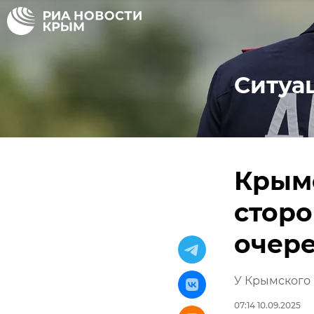
Ситуа
Крымс
стор
очер
У Крымского 
07:14 10.09.2025