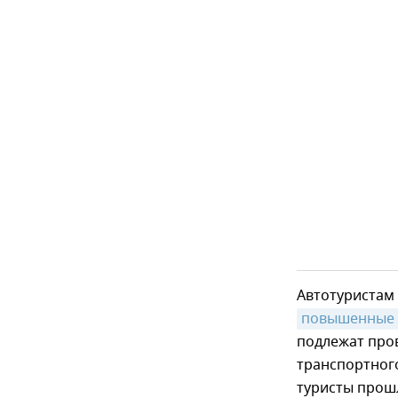
Автотуристам
повышенные 
подлежат пров
транспортного
туристы прош