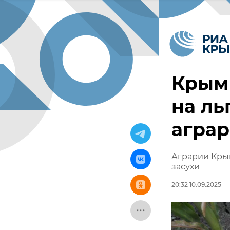
Крым 
на ль
аграр
Аграрии Крым
засухи
20:32 10.09.2025