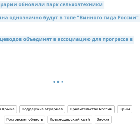
рарии обновили парк сельхозтехники
на однозначно будут в топе "Винного гида России" –
цеводов объединят в ассоциацию для прогресса в 
и Крыма
Поддержка аграриев
Правительство России
Крым
Ростовская область
Краснодарский край
Засуха