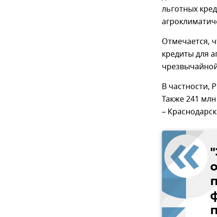
льготных кре
агроклиматиче
Отмечается, 
кредиты для 
чрезвычайной
В частности, 
Также 241 млн
– Краснодарск
п
п