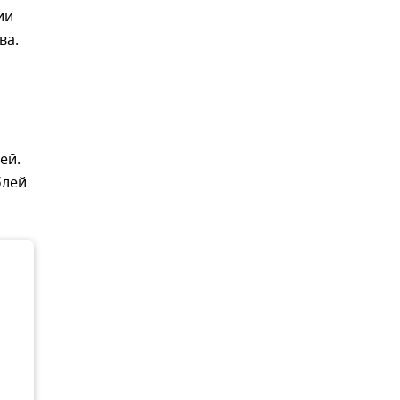
ии
ва.
ей.
блей