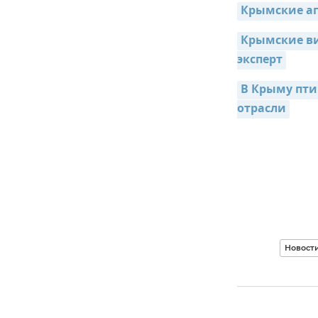
Крымские аг
Крымские ви
эксперт
В Крыму пти
отрасли
Новост