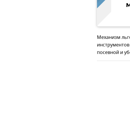
Механизм льг
инструментов
посевной и уб