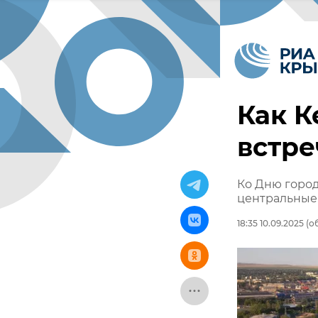
Как К
встре
Ко Дню город
центральные
18:35 10.09.2025
(об