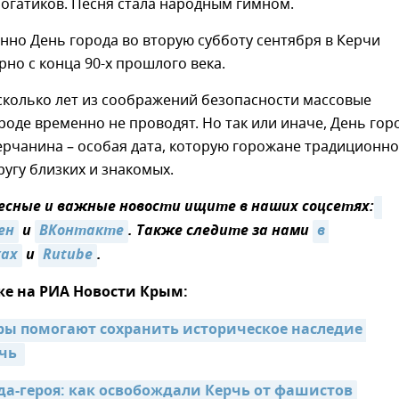
огатиков. Песня стала народным гимном.
но День города во вторую субботу сентября в Керчи
но с конца 90-х прошлого века.
сколько лет из соображений безопасности массовые
роде временно не проводят. Но так или иначе, День гор
ерчанина – особая дата, которую горожане традиционно
ругу близких и знакомых.
сные и важные новости ищите в наших соцсетях:
ен
и
ВКонтакте
. Также следите за нами
в 
ках
и
Rutube
.
же на РИА Новости Крым:
ры помогают сохранить историческое наследие 
чь 
да-героя: как освобождали Керчь от фашистов