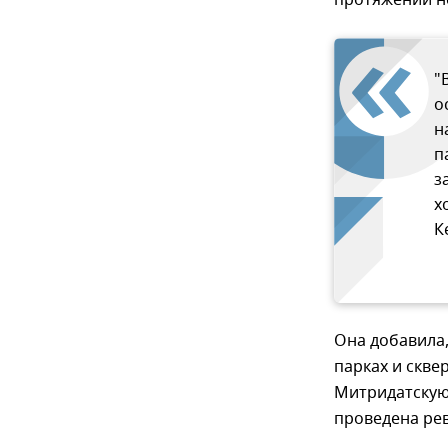
протяжении н
"
о
н
п
з
х
К
Она добавила,
парках и скве
Митридатскую
проведена ре