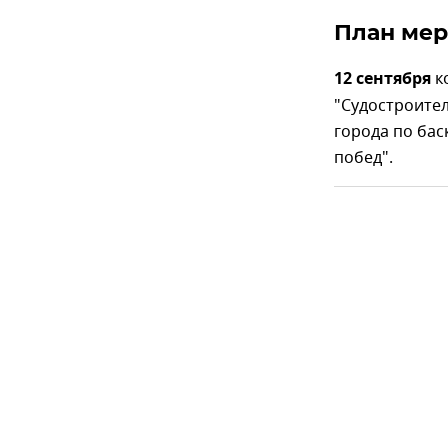
План ме
12 сентября
к
"Судостроител
города по бас
побед".