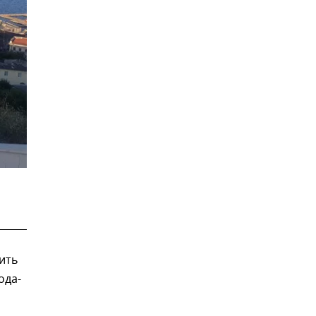
ить
ода-