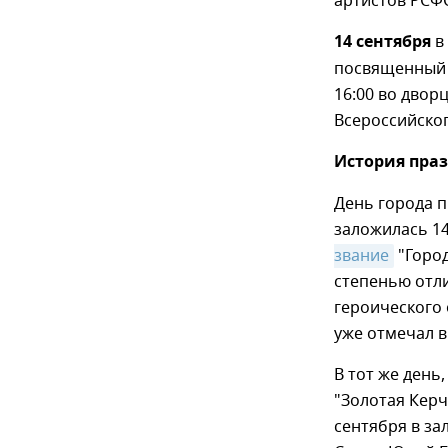
артистов РСФС
14 сентября
в
посвященный 5
16:00 во двор
Всероссийског
История пра
День города п
заложилась 14
звание
"Город
степенью отли
героического
уже отмечал в
В тот же день
"Золотая Керч
сентября в за