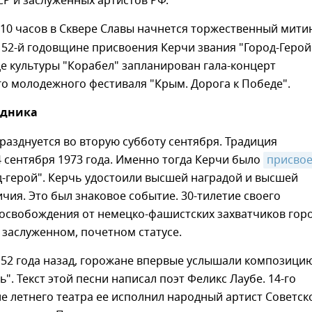
Р и заслуженных артистов РФ.
 10 часов в Сквере Славы начнется торжественный митин
2-й годовщине присвоения Керчи звания "Город-Герой"
це культуры "Корабел" запланирован гала-концерт
о молодежного фестиваля "Крым. Дорога к Победе".
здника
разднуется во вторую субботу сентября. Традиция
 сентября 1973 года. Именно тогда Керчи было
присвое
-герой". Керчь удостоили высшей наградой и высшей
чия. Это был знаковое событие. 30-тилетие своего
 освобождения от немецко-фашистских захватчиков гор
 заслуженном, почетном статусе.
, 52 года назад, горожане впервые услышали композици
ь". Текст этой песни написал поэт Феликс Лаубе. 14-го
ле летнего театра ее исполнил народный артист Советск