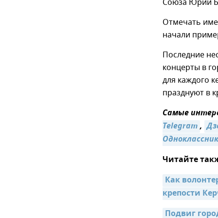
Союза Юрий Б
Отмечать имен
начали пример
Последние не
концерты в го
для каждого к
празднуют в к
Самые интере
Telegram
,
Дз
Одноклассни
Читайте так
Как волонте
крепости Кер
Подвиг горо