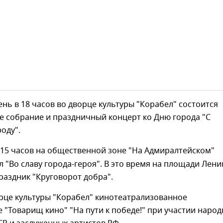
день в 18 часов во дворце культуры "Корабел" состоится
е собрание и праздничный концерт ко Дню города "С
оду".
 15 часов на общественной зоне "На Адмиралтейском"
л "Во славу города-героя". В это время на площади Лени
раздник "Круговорот добра".
орце культуры "Корабел" кинотеатрализованное
 "Товарищ кино" "На пути к победе!" при участии наро