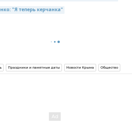
нко: "Я теперь керчанка"
ь
Праздники и памятные даты
Новости Крыма
Общество