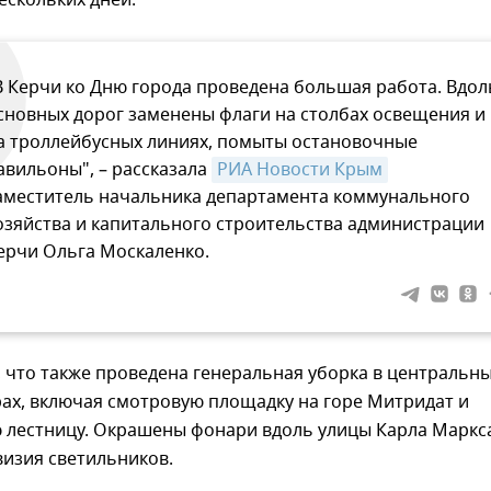
ескольких дней.
В Керчи ко Дню города проведена большая работа. Вдол
сновных дорог заменены флаги на столбах освещения и
а троллейбусных линиях, помыты остановочные
авильоны", – рассказала
РИА Новости Крым
аместитель начальника департамента коммунального
озяйства и капитального строительства администрации
ерчи Ольга Москаленко.
 что также проведена генеральная уборка в центральн
рах, включая смотровую площадку на горе Митридат и
 лестницу. Окрашены фонари вдоль улицы Карла Маркс
визия светильников.