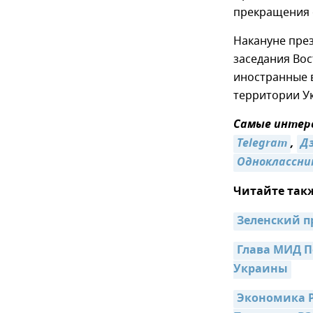
прекращения о
Накануне пре
заседания Во
иностранные 
территории Ук
Самые интере
Telegram
,
Д
Одноклассни
Читайте так
Зеленский п
Глава МИД П
Украины
Экономика Р