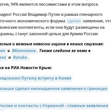
гня, 94% являются пессимистами в этом вопросе.
зидент России Владимир Путин в рамках пленарного
сточного экономического форума
сделал
заявление, чт
воинские контингенты, если они будут размещены на
раины, станут законной целью для Армии России.
сные и важные новости ищите в наших соцсетях:
зен
и
ВКонтакте
. Также следите за нами в
ках
и
Rutube
.
же на РИА Новости Крым:
редложил Путину встречу в Киеве
ольши сделал неожиданное заявление о границах 
оссии и контакты с Украиной - главные заявления 