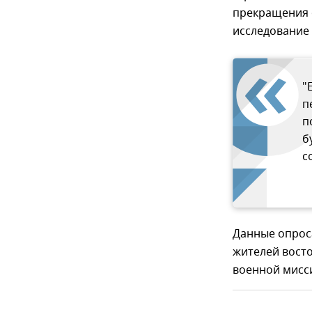
прекращения о
исследование 
"
п
п
б
с
Данные опроса
жителей восто
военной мисси