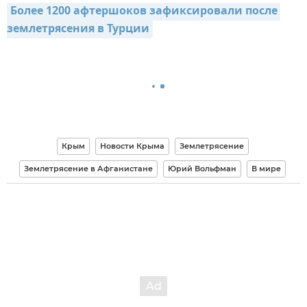
Более 1200 афтершоков зафиксировали после 
землетрясения в Турции
Крым
Новости Крыма
Землетрясение
Землетрясение в Афганистане
Юрий Вольфман
В мире